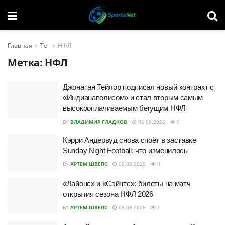
Главная
Тег
НФЛ
Метка:
НФЛ
Джонатан Тейлор подписал новый контракт с
«Индианаполисом» и стал вторым самым
высокооплачиваемым бегущим НФЛ
BY
ВЛАДИМИР ГЛАДКОВ
06.08.2026
0
Кэрри Андервуд снова споёт в заставке
Sunday Night Football: что изменилось
BY
АРТЕМ ШВЕПС
06.08.2026
0
«Лайонс» и «Сэйнтс»: билеты на матч
открытия сезона НФЛ 2026
BY
АРТЕМ ШВЕПС
06.08.2026
1