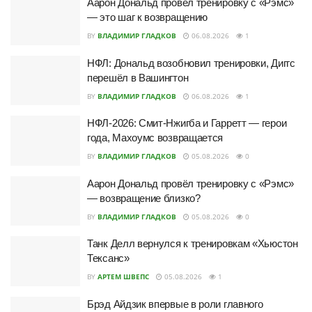
Аарон Дональд провёл тренировку с «Рэмс»
— это шаг к возвращению
BY
ВЛАДИМИР ГЛАДКОВ
06.08.2026
1
НФЛ: Дональд возобновил тренировки, Диггс
перешёл в Вашингтон
BY
ВЛАДИМИР ГЛАДКОВ
06.08.2026
1
НФЛ-2026: Смит-Нжигба и Гарретт — герои
года, Махоумс возвращается
BY
ВЛАДИМИР ГЛАДКОВ
05.08.2026
0
Аарон Дональд провёл тренировку с «Рэмс»
— возвращение близко?
BY
ВЛАДИМИР ГЛАДКОВ
05.08.2026
0
Танк Делл вернулся к тренировкам «Хьюстон
Тексанс»
BY
АРТЕМ ШВЕПС
05.08.2026
1
Брэд Айдзик впервые в роли главного