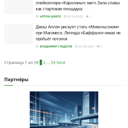
плейколлера «Каролины»: матч Зала славы
как стартовая площадка
BY
АРТЕМ ШВЕПС
05.08.2026
1
Джош Аллен рискует стать «Микельсоном»
при Магомесе. Легенда «Баффало» никак не
пробьёт потолок
BY
ВЛАДИМИР ГЛАДКОВ
05.08.2026
2
Страница 1 из 59
1
2
…
59
Next
Партнёры