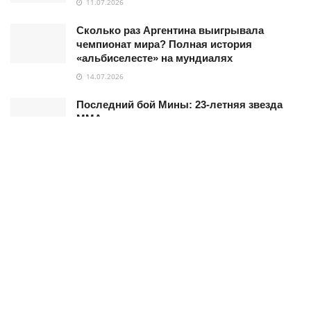
11.07.2026
Сколько раз Аргентина выигрывала
чемпионат мира? Полная история
«альбиселесте» на мундиалях
14.07.2026
Последний бой Мины: 23-летняя звезда
ММА не смогла выжить после
столкновения с грузовиком
24.03.2026
Регбийный Чемпионат Наций 2026: всё о
первом розыгрыше нового турнира
03.07.2026
Recommended