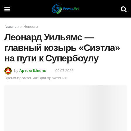
Главная
Новости
Леонард Уильямс —
главный козырь «Сиэтла»
на пути к Супербоулу
by
Артем Швепс
09.07.2026
Время прочтения:1для прочтения