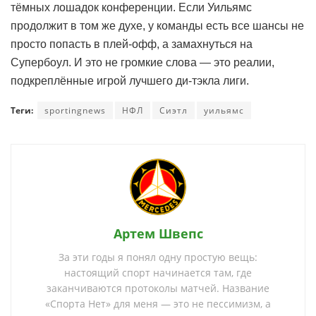
тёмных лошадок конференции. Если Уильямс
продолжит в том же духе, у команды есть все шансы не
просто попасть в плей-офф, а замахнуться на
Супербоул. И это не громкие слова — это реалии,
подкреплённые игрой лучшего ди-тэкла лиги.
Теги:
sportingnews
НФЛ
Сиэтл
уильямс
Артем Швепс
За эти годы я понял одну простую вещь:
настоящий спорт начинается там, где
заканчиваются протоколы матчей. Название
«Спорта Нет» для меня — это не пессимизм, а