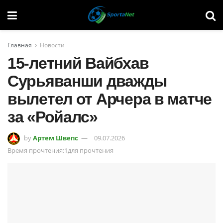
Главная
Новости
15-летний Вайбхав
Сурьяванши дважды
вылетел от Арчера в матче
за «Ройалс»
by
Артем Швепс
09.07.2026
Время прочтения:1для прочтения