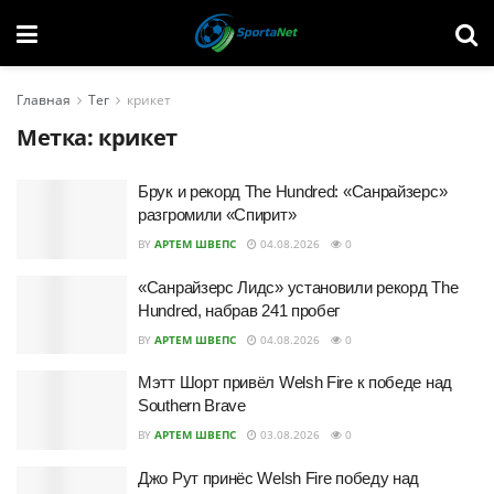
Главная
Тег
крикет
Метка:
крикет
Брук и рекорд The Hundred: «Санрайзерс»
разгромили «Спирит»
BY
АРТЕМ ШВЕПС
04.08.2026
0
«Санрайзерс Лидс» установили рекорд The
Hundred, набрав 241 пробег
BY
АРТЕМ ШВЕПС
04.08.2026
0
Мэтт Шорт привёл Welsh Fire к победе над
Southern Brave
BY
АРТЕМ ШВЕПС
03.08.2026
0
Джо Рут принёс Welsh Fire победу над