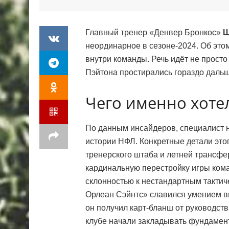
Главный тренер «Денвер Бронкос»
Ш
неординарное в сезоне-2024. Об это
внутри команды. Речь идёт не прост
Пэйтона простирались гораздо дальш
Чего именно хоте
По данным инсайдеров, специалист н
истории НФЛ. Конкретные детали этог
тренерского штаба и летней трансфе
кардинальную перестройку игры ком
склонностью к нестандартным такти
Орлеан Сэйнтс» славился умением в
он получил карт-бланш от руководств
клубе начали закладывать фундамент