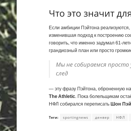
Что это значит дл
Если амбиции Пэйтона реализуются,
изменившая подход к построению сос
говорить, что именно задумал 61-лет
грандиозный план или просто громки
Мы не собираемся просто
след
— эту фразу Пэйтона, оброненную на
The Athletic
. Пока болельщикам остаё
НФЛ собирался переписать
Шон Пэй
Теги:
sportingnews
денвер
НФЛ