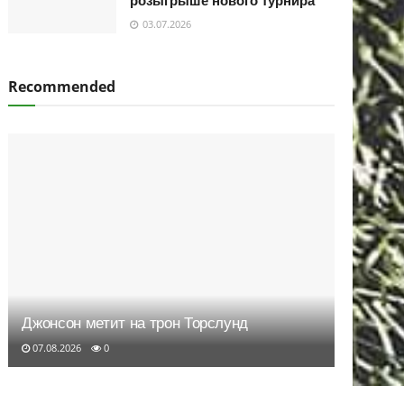
розыгрыше нового турнира
03.07.2026
Recommended
Джонсон метит на трон Торслунд
07.08.2026
0
Дэк Прескотт растроган