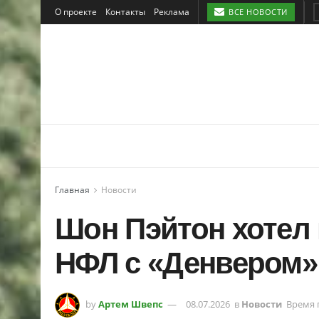
О проекте
Контакты
Реклама
ВСЕ НОВОСТИ
Главная
Новости
Шон Пэйтон хотел
НФЛ с «Денвером» 
by
Артем Швепс
08.07.2026
в
Новости
Время 