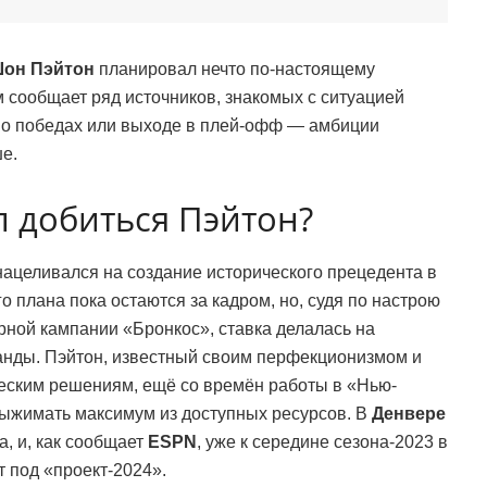
он Пэйтон
планировал нечто по-настоящему
м сообщает ряд источников, знакомых с ситуацией
о о победах или выходе в плей-офф — амбиции
е.
л добиться Пэйтон?
ацеливался на создание исторического прецедента в
о плана пока остаются за кадром, но, судя по настрою
рной кампании «Бронкос», ставка делалась на
анды. Пэйтон, известный своим перфекционизмом и
ческим решениям, ещё со времён работы в «Нью-
ыжимать максимум из доступных ресурсов. В
Денвере
а, и, как сообщает
ESPN
, уже к середине сезона-2023 в
 под «проект-2024».