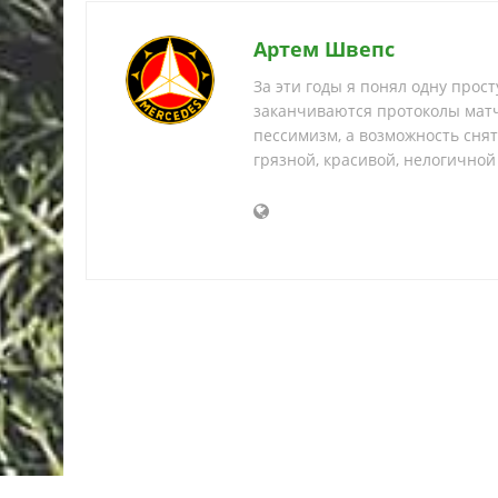
Артем Швепс
За эти годы я понял одну прос
заканчиваются протоколы матч
пессимизм, а возможность снять
грязной, красивой, нелогичной