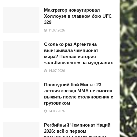
Макгрегор нокаутировал
Холлоуэя в главном бою UFC
329
11.07.2026
Сколько раз Аргентина
выигрывала чемпионат
мира? Полная история
«альбиселесте» на мундиалях
14.07.2026
Последний бой Мины: 23-
летняя звезда ММА не смогла
выжить после столкновения с
грузовиком
24.03.2026
Регбийный Чемпионат Наций
2026: всё о первом