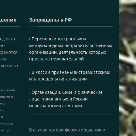
ашение
Запрещены в РФ
 сделать
› Перечень иностранных и
но
международных неправительственных
хранятся
организаций, деятельность которых
ам.
признана нежелательной
шаетесь с
› В России признаны экстремистскими
и запрещены организации
ые, в том
› Организации, СМИ и физические
ограмм и
лица, признанные в России
ика,
иностранными агентами
й и
 и
лучаемые
В случае потери форматирования и
т вашу