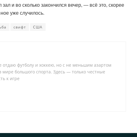
 зал и во сколько закончился вечер, — всё это, скорее
вное уже случилось.
ьба
свифт
США
 отдаю футболу и хоккею, но с не меньшим азартом
 в мире большого спорта. Здесь — только честные
ть к игре