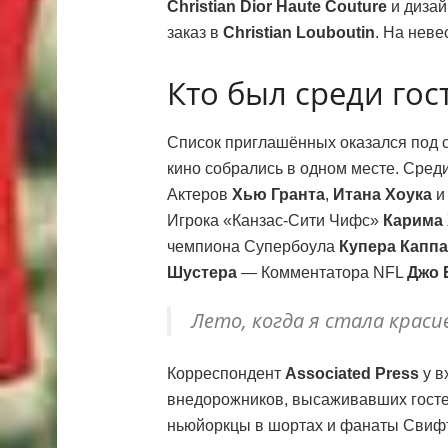
Christian Dior Haute Couture
и диза
заказ в
Christian Louboutin
. На нев
Кто был среди гос
Список приглашённых оказался под с
кино собрались в одном месте. Сред
Актеров
Хью Гранта
,
Итана Хоука
Игрока «Канзас-Сити Чифс»
Карима 
чемпиона Супербоула
Купера Каппа
Шустера
— Комментатора NFL
Джо 
Лето, когда я стала краси
Корреспондент
Associated Press
у в
внедорожников, высаживавших гостей
ньюйоркцы в шортах и фанаты Свифт,