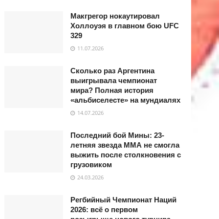
Макгрегор нокаутировал
Холлоуэя в главном бою UFC
329
11.07.2026
Сколько раз Аргентина
выигрывала чемпионат
мира? Полная история
«альбиселесте» на мундиалях
14.07.2026
Последний бой Мины: 23-
летняя звезда ММА не смогла
выжить после столкновения с
грузовиком
24.03.2026
Регбийный Чемпионат Наций
2026: всё о первом