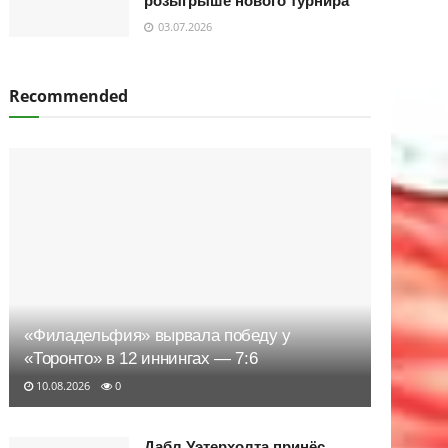
розыгрыше нового турнира
03.07.2026
Recommended
«Филадельфия» вырвала победу у
«Торонто» в 12 иннингах — 7:6
10.08.2026
0
Дабл Уэтерхолта принёс