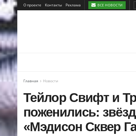
О проекте
Контакты
Реклама
ВСЕ НОВОСТИ
Главная
Новости
Тейлор Свифт и Т
поженились: звёзд
«Мэдисон Сквер Г