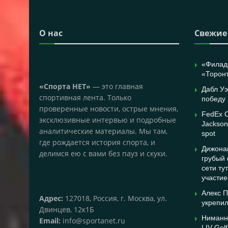
О нас
Свежие
«Филад
«Торонт
«Спорта НЕТ»
— это главная
Дабл У
спортивная лента. Только
победу 
проверенные новости, острые мнения,
FedEx C
эксклюзивные интервью и подробные
Jackson 
аналитические материалы. Мы там,
spot
где рождается история спорта, и
Дижонаи
делимся ею с вами без пауз и скуки.
грубый
сети ту
участие
Алекс П
Адрес:
127018, Россия, г. Москва, ул.
укрепил
Двинцев, 12к1Б
Ниманн
Email:
info@sportanet.ru
LIV Gol