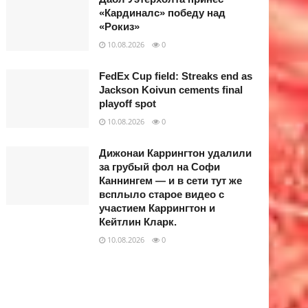
«Кардиналс» победу над
«Рокиз»
10.08.2026
0
FedEx Cup field: Streaks end as
Jackson Koivun cements final
playoff spot
10.08.2026
0
Дижонаи Каррингтон удалили
за грубый фол на Софи
Каннингем — и в сети тут же
всплыло старое видео с
участием Каррингтон и
Кейтлин Кларк.
10.08.2026
0