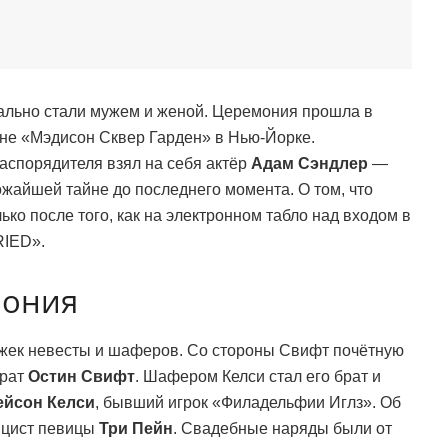
ально стали мужем и женой. Церемония прошла в
ене «Мэдисон Сквер Гарден» в Нью-Йорке.
распорядителя взял на себя актёр
Адам Сэндлер
—
ожайшей тайне до последнего момента. О том, что
ько после того, как на электронном табло над входом в
RIED».
мония
жек невесты и шаферов. Со стороны Свифт почётную
брат
Остин Свифт
. Шафером Келси стал его брат и
ейсон Келси
, бывший игрок «Филадельфии Иглз». Об
ицист певицы
Три Пейн
. Свадебные наряды были от