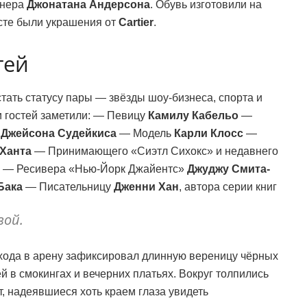
йнера
Джонатана Андерсона
. Обувь изготовили на
есте были украшения от
Cartier
.
тей
тать статусу пары — звёзды шоу-бизнеса, спорта и
и гостей заметили: — Певицу
Камилу Кабельо
—
и
Джейсона Судейкиса
— Модель
Карли Клосс
—
Ханта
— Принимающего «Сиэтл Сихокс» и недавнего
— Ресивера «Нью-Йорк Джайентс»
Джуджу Смита-
Бака
— Писательницу
Дженни Хан
, автора серии книг
вой.
хода в арену зафиксировал длинную вереницу чёрных
 в смокингах и вечерних платьях. Вокруг толпились
 надеявшиеся хоть краем глаза увидеть