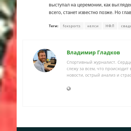
выступал на церемонии, как выглядел
всего, станет известно позже. Но гла
Теги:
foxsports
келси
НФЛ
свад
Владимир Гладков
Спортивный журналист. Сердце
слежу за всем, что происходит
новости, острый анализ и страс