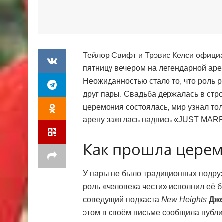
Тейлор Свифт и Трэвис Келси офици
пятницу вечером на легендарной ар
Неожиданностью стало то, что роль 
друг пары. Свадьба держалась в стр
церемония состоялась, мир узнал тол
арену зажглась надпись «JUST MAR
Как прошла цере
У пары не было традиционных подру
роль «человека чести» исполнил её 
соведущий подкаста
New Heights
Дж
этом в своём письме сообщила публ