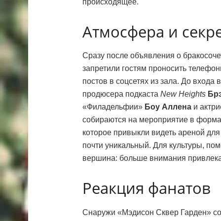
происходящее.
Атмосфера и секр
Сразу после объявления о бракосоч
запретили гостям проносить телефон
постов в соцсетях из зала. До входа
продюсера подкаста
New Heights
Бр
«Филадельфии»
Боу Аллена
и актр
собираются на мероприятие в формате
которое привыкли видеть ареной для
почти уникальный. Для культуры, по
вершина: больше внимания привлекаю
Реакция фанатов
Снаружи «Мэдисон Сквер Гарден» со