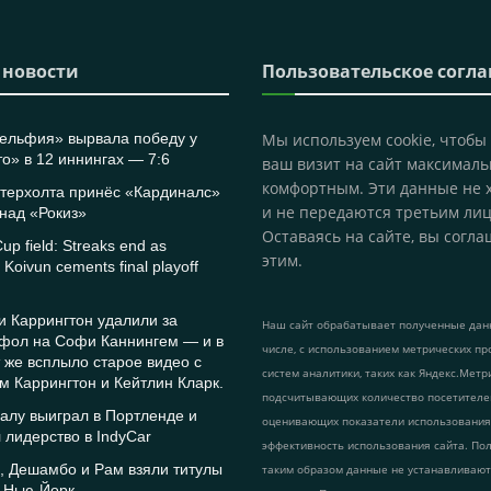
 новости
Пользовательское согл
ельфия» вырвала победу у
Мы используем cookie, чтобы
о» в 12 иннингах — 7:6
ваш визит на сайт максималь
комфортным. Эти данные не 
этерхолта принёс «Кардиналс»
и не передаются третьим лиц
над «Рокиз»
Оставаясь на сайте, вы согла
up field: Streaks end as
этим.
Koivun cements final playoff
 Каррингтон удалили за
Наш сайт обрабатывает полученные данн
 фол на Софи Каннингем — и в
числе, с использованием метрических пр
т же всплыло старое видео с
систем аналитики, таких как Яндекс.Метр
м Каррингтон и Кейтлин Кларк.
подсчитывающих количество посетителе
алу выиграл в Портленде и
оценивающих показатели использования
 лидерство в IndyCar
эффективность использования сайта. По
, Дешамбо и Рам взяли титулы
таким образом данные не устанавливаю
f Нью-Йорк