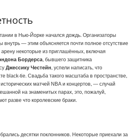
етность
етании в Нью-Йорке начался дождь. Организаторы
ы внутрь — этим объясняется почти полное отсутствие
 в арену некоторые из приглашённых, включая
эндона Бордерса
, бывшего защитника
ису
Джессику Честейн
, успели написать, что
 black-tie. Свадьба такого масштаба в пространстве,
 исторических матчей NBA и концертов, — случай
мешанной на знаменитых парах, это, пожалуй,
т разве что королевские браки.
брались десятки поклонников. Некоторые приехали за