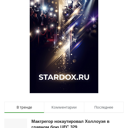
В тренде
Комментарии
Последнее
Макгрегор нокаутировал Холлоуэя в
главном бою UFC 329