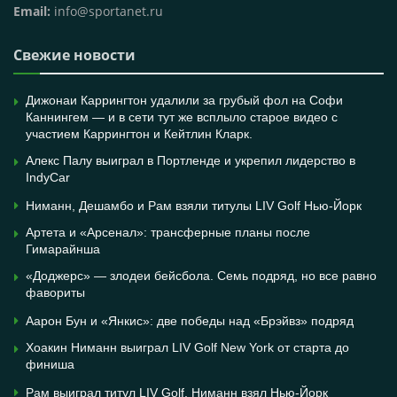
Email:
info@sportanet.ru
Свежие новости
Дижонаи Каррингтон удалили за грубый фол на Софи
Каннингем — и в сети тут же всплыло старое видео с
участием Каррингтон и Кейтлин Кларк.
Алекс Палу выиграл в Портленде и укрепил лидерство в
IndyCar
Ниманн, Дешамбо и Рам взяли титулы LIV Golf Нью-Йорк
Артета и «Арсенал»: трансферные планы после
Гимарайнша
«Доджерс» — злодеи бейсбола. Семь подряд, но все равно
фавориты
Аарон Бун и «Янкис»: две победы над «Брэйвз» подряд
Хоакин Ниманн выиграл LIV Golf New York от старта до
финиша
Рам выиграл титул LIV Golf, Ниманн взял Нью-Йорк