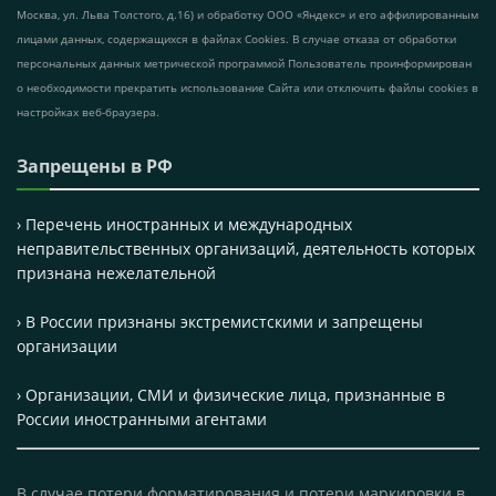
Москва, ул. Льва Толстого, д.16) и обработку ООО «Яндекс» и его аффилированным
лицами данных, содержащихся в файлах Cookies. В случае отказа от обработки
персональных данных метрической программой Пользователь проинформирован
о необходимости прекратить использование Сайта или отключить файлы cookies в
настройках веб-браузера.
Запрещены в РФ
› Перечень иностранных и международных
неправительственных организаций, деятельность которых
признана нежелательной
› В России признаны экстремистскими и запрещены
организации
› Организации, СМИ и физические лица, признанные в
России иностранными агентами
В случае потери форматирования и потери маркировки в