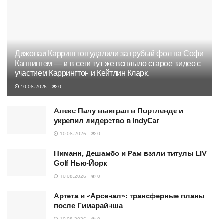
Дижонаи Каррингтон удалили за грубый фол на Софи
Каннингем — и в сети тут же всплыло старое видео с
участием Каррингтон и Кейтлин Кларк.
10.08.2026
0
Алекс Палу выиграл в Портленде и
укрепил лидерство в IndyCar
10.08.2026
0
Ниманн, Дешамбо и Рам взяли титулы LIV
Golf Нью-Йорк
10.08.2026
0
Артета и «Арсенал»: трансферные планы
после Гимарайнша
10.08.2026
0