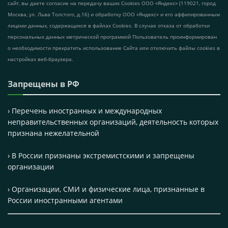
сайт, вы даете согласие на передачу ваших Cookies ООО «Яндекс» (119021, город
Москва, ул. Льва Толстого, д.16) и обработку ООО «Яндекс» и его аффилированным
лицами данных, содержащихся в файлах Cookies. В случае отказа от обработки
персональных данных метрической программой Пользователь проинформирован
о необходимости прекратить использование Сайта или отключить файлы cookies в
настройках веб-браузера.
Запрещены в РФ
› Перечень иностранных и международных
неправительственных организаций, деятельность которых
признана нежелательной
› В России признаны экстремистскими и запрещены
организации
› Организации, СМИ и физические лица, признанные в
России иностранными агентами