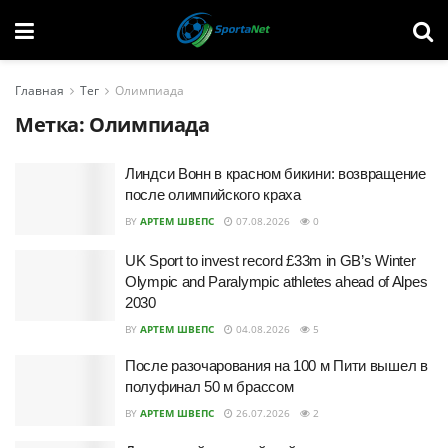
Главная
Тег
Олимпиада
Метка:
Олимпиада
Линдси Вонн в красном бикини: возвращение
после олимпийского краха
BY
АРТЕМ ШВЕПС
07.08.2026
0
UK Sport to invest record £33m in GB’s Winter
Olympic and Paralympic athletes ahead of Alpes
2030
BY
АРТЕМ ШВЕПС
04.08.2026
5
После разочарования на 100 м Пити вышел в
полуфинал 50 м брассом
BY
АРТЕМ ШВЕПС
26.07.2026
2