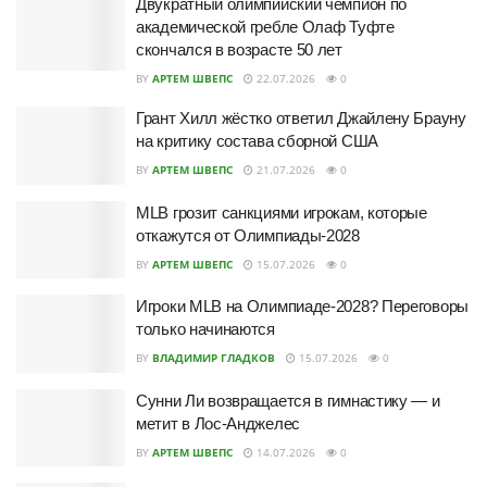
Двукратный олимпийский чемпион по
академической гребле Олаф Туфте
скончался в возрасте 50 лет
BY
АРТЕМ ШВЕПС
22.07.2026
0
Грант Хилл жёстко ответил Джайлену Брауну
на критику состава сборной США
BY
АРТЕМ ШВЕПС
21.07.2026
0
MLB грозит санкциями игрокам, которые
откажутся от Олимпиады-2028
BY
АРТЕМ ШВЕПС
15.07.2026
0
Игроки MLB на Олимпиаде-2028? Переговоры
только начинаются
BY
ВЛАДИМИР ГЛАДКОВ
15.07.2026
0
Сунни Ли возвращается в гимнастику — и
метит в Лос-Анджелес
BY
АРТЕМ ШВЕПС
14.07.2026
0