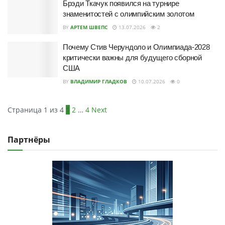
Брэди Ткачук появился на турнире
знаменитостей с олимпийским золотом
BY
АРТЕМ ШВЕПС
13.07.2026
2
Почему Стив Черундоло и Олимпиада-2028
критически важны для будущего сборной
США
BY
ВЛАДИМИР ГЛАДКОВ
10.07.2026
0
Страница 1 из 4
1
2
…
4
Next
Партнёры