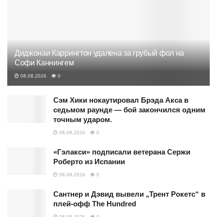
Диджонаи Каррингтон удалена за грубый фол на
Софи Каннингем
08.08.2026
0
Сэм Хики нокаутировал Брэда Акса в
седьмом раунде — бой закончился одним
точным ударом.
08.08.2026
0
«Гэлакси» подписали ветерана Сержи
Роберто из Испании
08.08.2026
0
Сантнер и Дэвид вывели „Трент Рокетс“ в
плей-офф The Hundred
08.08.2026
0