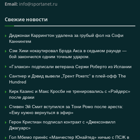
Email:
info@sportanet.ru
Свежие новости
Диджонаи Каррингтон удалена за грубый фол на Софи
Каннингем
Сэм Хики нокаутировал Брэда Акса в седьмом раунде —
бой закончился одним точным ударом.
«Гэлакси» подписали ветерана Сержи Роберто из Испании
Сантнер и Дэвид вывели „Трент Рокетс“ в плей-офф The
Hundred
Кирк Казинс и Макс Кросби не тренировались с «Рэйдерс»
после драки
Стивен Эй Смит вступился за Тони Ромо после ареста:
«Ему нужно вернуться в эфир»
Герон Кристиан подписал контракт с «Джексонвилл
Джагуарс»
Гол Мбемо принёс «Манчестер Юнайтед» ничью с ПСЖ в