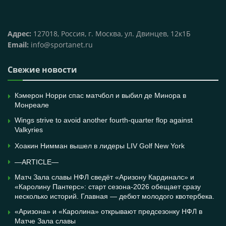
Адрес:
127018, Россия, г. Москва, ул. Двинцев, 12к1Б
Email:
info@sportanet.ru
Свежие новости
Кэмерон Норри спас матчбол и выбил де Минора в
Монреале
Wings strive to avoid another fourth-quarter flop against
Valkyries
Хоакин Нимман вышел в лидеры LIV Golf New York
—ARTICLE—
Матч Зала славы НФЛ сведёт «Аризону Кардиналс» и
«Каролину Пантерс»: старт сезона-2026 обещает сразу
несколько историй. Главная — дебют молодого квотербека.
«Аризона» и «Каролина» открывают предсезонку НФЛ в
Матче Зала славы