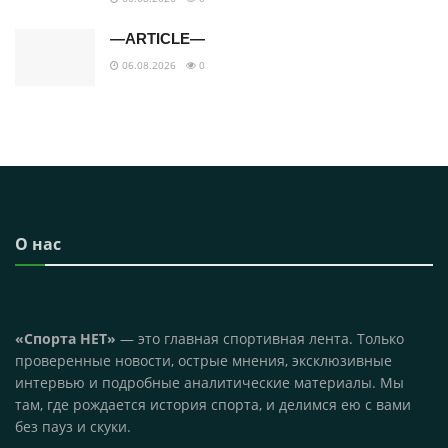
—ARTICLE—
06.08.2026
0
О нас
«Спорта НЕТ»
— это главная спортивная лента. Только
проверенные новости, острые мнения, эксклюзивные
интервью и подробные аналитические материалы. Мы
там, где рождается история спорта, и делимся ею с вами
без пауз и скуки.