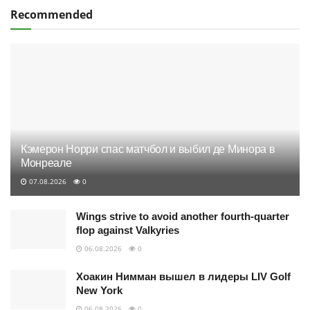
Recommended
Кэмерон Норри спас матчбол и выбил де Минора в
Монреале
07.08.2026
0
Wings strive to avoid another fourth-quarter
flop against Valkyries
06.08.2026
0
Хоакин Нимман вышел в лидеры LIV Golf
New York
06.08.2026
0