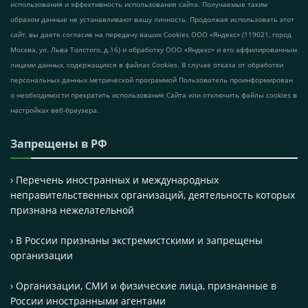
использования и эффективность использования сайта. Получаемые таким
образом данные не устанавливают вашу личность. Продолжая использовать этот
сайт, вы даете согласие на передачу ваших Cookies ООО «Яндекс» (119021, город
Москва, ул. Льва Толстого, д.16) и обработку ООО «Яндекс» и его аффилированным
лицами данных, содержащихся в файлах Cookies. В случае отказа от обработки
персональных данных метрической программой Пользователь проинформирован
о необходимости прекратить использование Сайта или отключить файлы cookies в
настройках веб-браузера.
Запрещены в РФ
› Перечень иностранных и международных
неправительственных организаций, деятельность которых
признана нежелательной
› В России признаны экстремистскими и запрещены
организации
› Организации, СМИ и физические лица, признанные в
России иностранными агентами