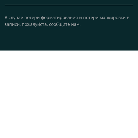
В случае потери форматирования и потери маркировки в
записи, пожалуйста, сообщите нам.
© 2026 «Спорта Нет».
Все права защищены.
Использование материалов, опубликованных на сайте,
разрешается только при условии обязательной прямой
гиперссылки на конкретный материал. Любое иное
использование (копирование, воспроизведение,
распространение) без письменного согласия редакции
запрещено.
О проекте
Контакты
Реклама