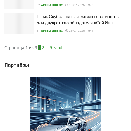
BY
АРТЕМ ШВЕПС
29.07.2026
0
Тэрик Скубал: пять возможных вариантов
для двукратного обладателя «Сай Янг»
BY
АРТЕМ ШВЕПС
29.07.2026
1
Страница 1 из 9
1
2
…
9
Next
Партнёры