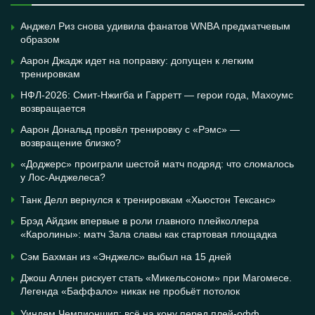
Анджел Риз снова удивила фанатов WNBA предматчевым
образом
Аарон Джадж идет на поправку: допущен к легким
тренировкам
НФЛ-2026: Смит-Нжигба и Гарретт — герои года, Махоумс
возвращается
Аарон Дональд провёл тренировку с «Рэмс» —
возвращение близко?
«Доджерс» проиграли шестой матч подряд: что сломалось
у Лос-Анджелеса?
Танк Делл вернулся к тренировкам «Хьюстон Тексанс»
Брэд Айдзик впервые в роли главного плейколлера
«Каролины»: матч Зала славы как стартовая площадка
Сэм Бахман из «Энджелс» выбыл на 15 дней
Джош Аллен рискует стать «Микельсоном» при Магомесе.
Легенда «Баффало» никак не пробьёт потолок
Уиндем Чемпионшип: всё на кону перед плей-офф