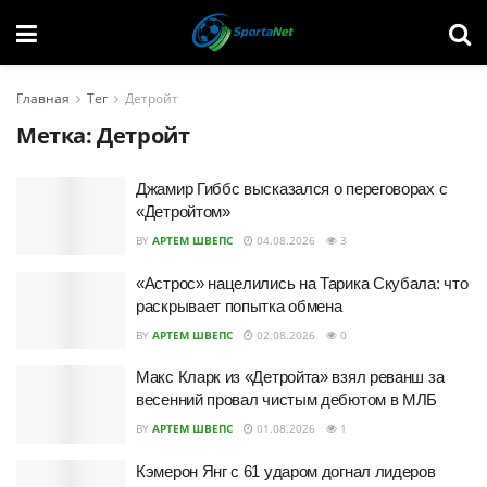
Главная
Тег
Детройт
Метка:
Детройт
Джамир Гиббс высказался о переговорах с
«Детройтом»
BY
АРТЕМ ШВЕПС
04.08.2026
3
«Астрос» нацелились на Тарика Скубала: что
раскрывает попытка обмена
BY
АРТЕМ ШВЕПС
02.08.2026
0
Макс Кларк из «Детройта» взял реванш за
весенний провал чистым дебютом в МЛБ
BY
АРТЕМ ШВЕПС
01.08.2026
1
Кэмерон Янг с 61 ударом догнал лидеров