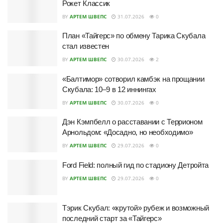
Рокет Классик
BY
АРТЕМ ШВЕПС
31.07.2026
0
План «Тайгерс» по обмену Тарика Скубала
стал известен
BY
АРТЕМ ШВЕПС
30.07.2026
2
«Балтимор» сотворил камбэк на прощании
Скубала: 10–9 в 12 иннингах
BY
АРТЕМ ШВЕПС
30.07.2026
0
Дэн Кэмпбелл о расставании с Террионом
Арнольдом: «Досадно, но необходимо»
BY
АРТЕМ ШВЕПС
29.07.2026
0
Ford Field: полный гид по стадиону Детройта
BY
АРТЕМ ШВЕПС
29.07.2026
0
Тэрик Скубал: «крутой» рубеж и возможный
последний старт за «Тайгерс»