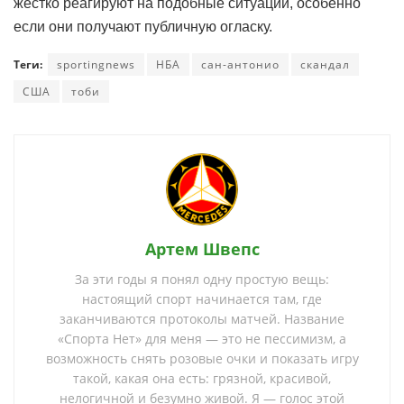
жёстко реагируют на подобные ситуации, особенно
если они получают публичную огласку.
Теги:
sportingnews
НБА
сан-антонио
скандал
США
тоби
Артем Швепс
За эти годы я понял одну простую вещь:
настоящий спорт начинается там, где
заканчиваются протоколы матчей. Название
«Спорта Нет» для меня — это не пессимизм, а
возможность снять розовые очки и показать игру
такой, какая она есть: грязной, красивой,
нелогичной и безумно живой. Я — голос этой