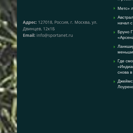
Метс» 
Австрал
Адрес:
127018, Россия, г. Москва, ул.
начал с
Двинцев, 12к1Б
Бруно 
Email:
info@sportanet.ru
«Арсен
Ланкши
меньшин
Где смо
«Индиа
снова в
Джеймс
Лоурен