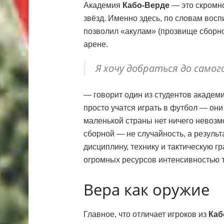
Академия
Кабо-Верде
— это скромно
звёзд. Именно здесь, по словам восп
позволил «акулам» (прозвище сборно
арене.
Я хочу добраться до самого
— говорит один из студентов академ
просто учатся играть в футбол — он
маленькой страны нет ничего невозм
сборной — не случайность, а результ
дисциплину, технику и тактическую г
огромных ресурсов интенсивностью т
Вера как оружие
Главное, что отличает игроков из
Каб