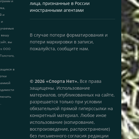
ограмм и
лица, признанные в России
ика,
иностранными агентами
й и
 и
лучаемые
В случае потери форматирования и
т вашу
потери маркировки в записи,
сайт, вы
пожалуйста, сообщите нам.
ies ООО
 Толстого,
жащихся в
ботки
© 2026 «Спорта Нет».
Все права
раммой
защищены. Использование
одимости
материалов, опубликованных на сайте,
ключить
разрешается только при условии
.
обязательной прямой гиперссылки на
конкретный материал. Любое иное
использование (копирование,
воспроизведение, распространение)
без письменного согласия редакции