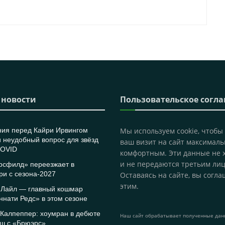
 новости
Пользовательское согл
ния перед Кайри Ирвингом
Мы используем cookie, чтобы
 неудобный вопрос для звёзд
ваш визит на сайт максималь
COVID
комфортным. Эти данные не 
и не передаются третьим лиц
рсфилд» переезжает в
и с сезона-2027
Оставаясь на сайте, вы согла
этим.
 Лайл — главный кошмар
нати Редс» в этом сезоне
Калпеппер: хоумран в дебюте
Наш сайт обрабатывает полученные данн
нш с «Брюэрс»