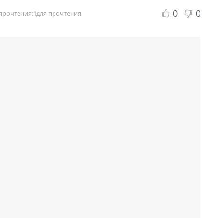
0
0
прочтения:1для прочтения