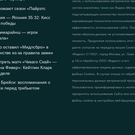
числе, с использованием метрических пр
систем аналитики, таких как Яндекс.Метр
ломают сезон «Пайрэтс
подсчитывающих количество посетителе
ия — Япония 35:32: Кисс
оценивающих показатели использования
 победы
эффективность использования сайта. По
Гимарайнш — игрок
таким образом данные не устанавливаю
ала»
личность. Продолжая использовать этот 
р оставил «Мидлсбро» в
даете согласие на передачу ваших Cook
стве из-за правила замен
«Яндекс» (119021, город Москва, ул. Льва
д.16) и обработку ООО «Яндекс» и его
треть матч «Чикаго Скай» —
на Фивер»: Кейтлин Кларк
аффилированным лицами данных, содер
 деле
файлах Cookies. В случае отказа от обра
персональных данных метрической прог
 Брейси: воспоминания о
Пользователь проинформирован о необх
се перед трибьютом
прекратить использование Сайта или от
файлы cookies в настройках веб-браузера