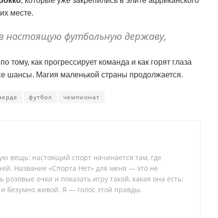
рокко
, которые уже закрепились в элите африканского
их месте.
в настоящую футбольную державу,
по тому, как прогрессирует команда и как горят глаза
се шансы. Магия маленькой страны продолжается.
верде
футбол
чемпионат
тую вещь: настоящий спорт начинается там, где
ей. Название «Спорта Нет» для меня — это не
 розовые очки и показать игру такой, какая она есть:
 и безумно живой. Я — голос этой правды.