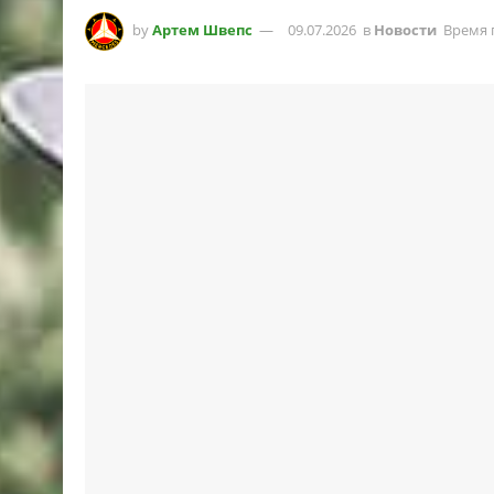
by
Артем Швепс
09.07.2026
в
Новости
Время 