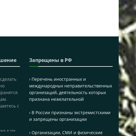
ашение
Запрещены в РФ
 сделать
› Перечень иностранных и
но
международных неправительственных
хранятся
организаций, деятельность которых
ам.
признана нежелательной
шаетесь с
› В России признаны экстремистскими
и запрещены организации
ые, в том
› Организации, СМИ и физические