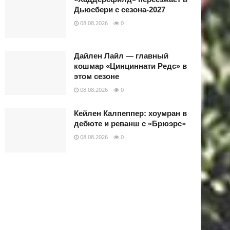
Дьюсбери с сезона-2027
08.08.2026
0
Дайлен Лайл — главный
кошмар «Цинциннати Редс» в
этом сезоне
08.08.2026
0
Кейлен Калпеппер: хоумран в
дебюте и реванш с «Брюэрс»
08.08.2026
0