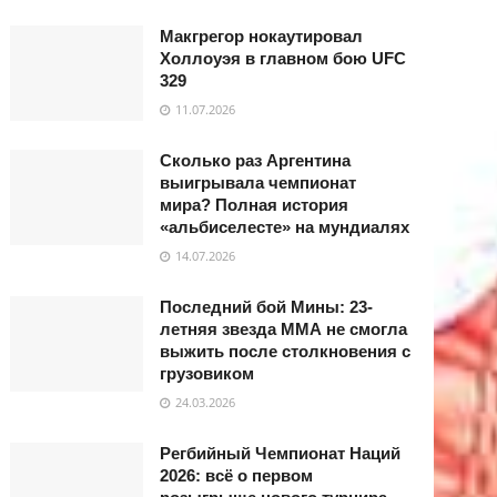
Макгрегор нокаутировал
Холлоуэя в главном бою UFC
329
11.07.2026
Сколько раз Аргентина
выигрывала чемпионат
мира? Полная история
«альбиселесте» на мундиалях
14.07.2026
Последний бой Мины: 23-
летняя звезда ММА не смогла
выжить после столкновения с
грузовиком
24.03.2026
Регбийный Чемпионат Наций
2026: всё о первом