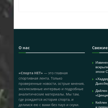
О нас
Свежие
Извине
вскрыли
эпохи 
«Спорта НЕТ»
— это главная
спортивная лента. Только
«Хадде
проверенные новости, острые мнения,
Дьюсбер
эксклюзивные интервью и подробные
Дайлен
аналитические материалы. Мы там,
«Цинцин
где рождается история спорта, и
Кейлен 
делимся ею с вами без пауз и скуки.
и рева