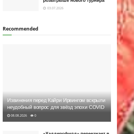
розыгрыше нового турнира
03.07.2026
Recommended
Извинения перед Кайри Ирвингом вскрыли
неудобный вопрос для звёзд эпохи COVID
08.08.2026
0
«Хаддерсфилд» переезжает в