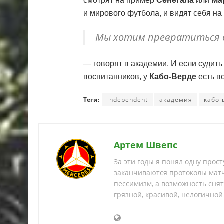
смотрят на пример
Сенегала
или
Ма
и мирового футбола, и видят себя на 
Мы хотим превратиться 
— говорят в академии. И если судить 
воспитанников, у
Кабо-Верде
есть в
Теги:
independent
академия
кабо-
Артем Швепс
За эти годы я понял одну прос
заканчиваются протоколы матч
пессимизм, а возможность снять
грязной, красивой, нелогичной