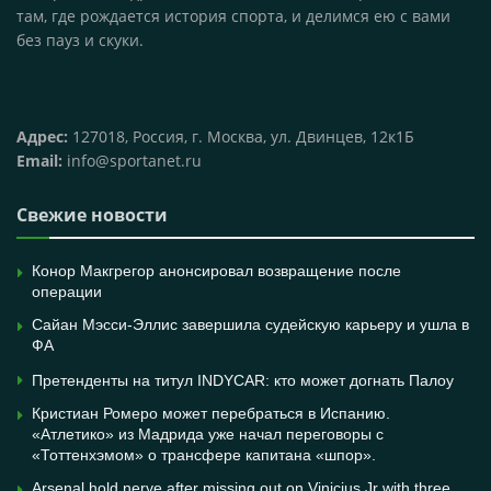
там, где рождается история спорта, и делимся ею с вами
без пауз и скуки.
Адрес:
127018, Россия, г. Москва, ул. Двинцев, 12к1Б
Email:
info@sportanet.ru
Свежие новости
Конор Макгрегор анонсировал возвращение после
операции
Сайан Мэсси-Эллис завершила судейскую карьеру и ушла в
ФА
Претенденты на титул INDYCAR: кто может догнать Палоу
Кристиан Ромеро может перебраться в Испанию.
«Атлетико» из Мадрида уже начал переговоры с
«Тоттенхэмом» о трансфере капитана «шпор».
Arsenal hold nerve after missing out on Vinicius Jr with three