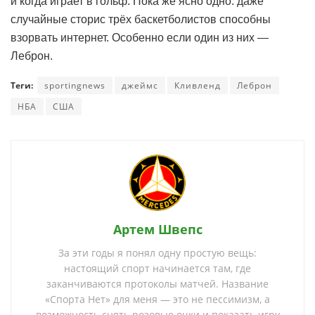
и когда играет в гольф. Пока же ясно одно: даже
случайные сторис трёх баскетболистов способны
взорвать интернет. Особенно если один из них —
Леброн.
Теги:
sportingnews
джеймс
Кливленд
Леброн
НБА
США
Артем Швепс
За эти годы я понял одну простую вещь:
настоящий спорт начинается там, где
заканчиваются протоколы матчей. Название
«Спорта Нет» для меня — это не пессимизм, а
возможность снять розовые очки и показать игру