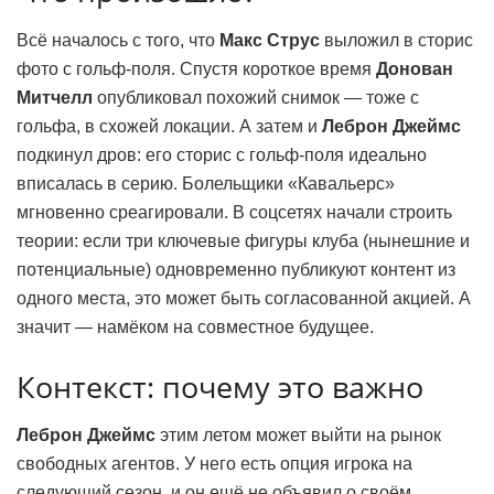
Всё началось с того, что
Макс Струс
выложил в сторис
фото с гольф-поля. Спустя короткое время
Донован
Митчелл
опубликовал похожий снимок — тоже с
гольфа, в схожей локации. А затем и
Леброн Джеймс
подкинул дров: его сторис с гольф-поля идеально
вписалась в серию. Болельщики «Кавальерс»
мгновенно среагировали. В соцсетях начали строить
теории: если три ключевые фигуры клуба (нынешние и
потенциальные) одновременно публикуют контент из
одного места, это может быть согласованной акцией. А
значит — намёком на совместное будущее.
Контекст: почему это важно
Леброн Джеймс
этим летом может выйти на рынок
свободных агентов. У него есть опция игрока на
следующий сезон, и он ещё не объявил о своём