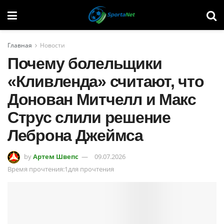
Главная
Новости
Почему болельщики
«Кливленда» считают, что
Донован Митчелл и Макс
Струс слили решение
Леброна Джеймса
by
Артем Швепс
09.07.2026
Время прочтения:1для прочтения