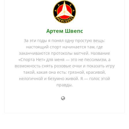
Артем Швепс
За эти годы я понял одну простую вещь:
настоящий спорт начинается там, где
заканчиваются протоколы матчей. Название
«Спорта Нет» для меня — это не пессимизм, а
возможность снять розовые очки и показать игру
такой, какая она есть: грязной, красивой,
нелогичной и безумно живой. Я — голос этой
правды.