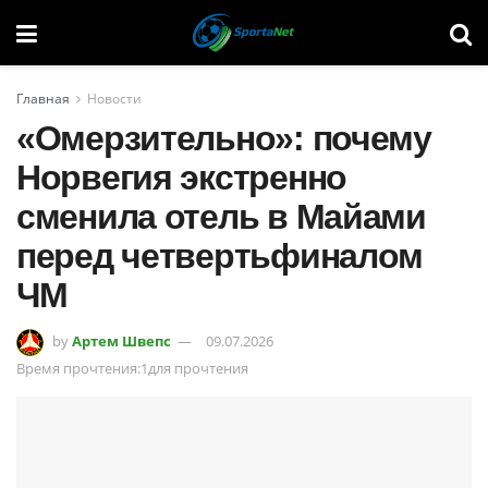
Главная
Новости
«Омерзительно»: почему
Норвегия экстренно
сменила отель в Майами
перед четвертьфиналом
ЧМ
by
Артем Швепс
09.07.2026
Время прочтения:1для прочтения