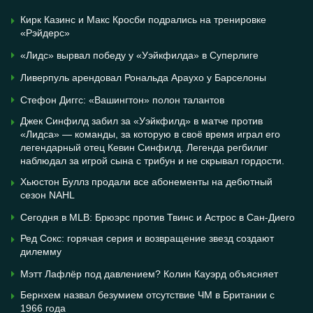
Кирк Казинс и Макс Кросби подрались на тренировке
«Рэйдерс»
«Лидс» вырвал победу у «Уэйкфилда» в Суперлиге
Ливерпуль арендовал Рональда Араухо у Барселоны
Стефон Диггс: «Вашингтон» полон талантов
Джек Синфилд забил за «Уэйкфилд» в матче против
«Лидса» — команды, за которую в своё время играл его
легендарный отец Кевин Синфилд. Легенда регбилиг
наблюдал за игрой сына с трибун и не скрывал гордости.
Хьюстон Буллз продали все абонементы на дебютный
сезон NAHL
Сегодня в MLB: Брюэрс против Твинс и Астрос в Сан-Диего
Ред Сокс: горячая серия и возвращение звезд создают
дилемму
Мэтт Лафлёр под давлением? Колин Кауэрд объясняет
Бернхем назвал безумием отсутствие ЧМ в Британии с
1966 года