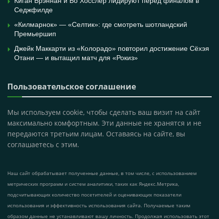
Киган Брэннан и Бо Хосслер лидируют перед финалом в
Седжфилде
«Килмарнок» — «Селтик»: где смотреть шотландский
Премьершип
Джейк Маккарти из «Колорадо» повторил достижение Сёхэя
Отани — и вытащил матч для «Рокиз»
Пользовательское соглашение
Мы используем cookie, чтобы сделать ваш визит на сайт
максимально комфортным. Эти данные не хранятся и не
передаются третьим лицам. Оставаясь на сайте, вы
соглашаетесь с этим.
Наш сайт обрабатывает полученные данные, в том числе, с использованием
метрических программ и систем аналитики, таких как Яндекс.Метрика,
подсчитывающих количество посетителей и оценивающих показатели
использования и эффективность использования сайта. Получаемые таким
образом данные не устанавливают вашу личность. Продолжая использовать этот