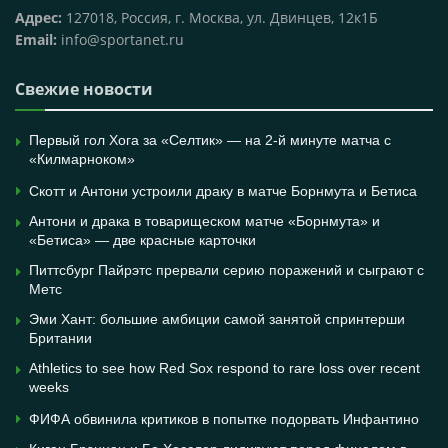
Адрес:
127018, Россия, г. Москва, ул. Двинцев, 12к1Б
Email:
info@sportanet.ru
Свежие новости
Первый гол Хога за «Селтик» — на 2-й минуте матча с
«Килмарноком»
Скотт и Антони устроили драку в матче Борнмута и Бетиса
Антони и драка в товарищеском матче «Борнмута» и
«Бетиса» — две красные карточки
Питтсбург Пайрэтс прервали серию поражений и сыграют с
Метс
Эми Хант: большие амбиции самой занятой спринтерши
Британии
Athletics to see how Red Sox respond to rare loss over recent
weeks
ФИФА обвинила критиков в попытке подорвать Инфантино