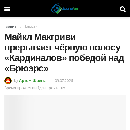
Главная
Новости
Майкл Макгриви
прерывает чёрную полосу
«Кардиналов» победой над
«Брюэрс»
by
Артем Швепс
09.07.2026
Время прочтения:1для прочтения