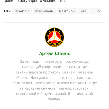
финише регулярного чемпионата.
Теги:
deadspin
кардиналы
макгриви
мбд
США
Артем Швепс
За эти годы я понял одну простую вещь:
настоящий спорт начинается там, где
заканчиваются протоколы матчей. Название
«Спорта Нет» для меня — это не пессимизм, а
возможность снять розовые очки и показать игру
такой, какая она есть: грязной, красивой,
нелогичной и безумно живой. Я — голос этой
правды.