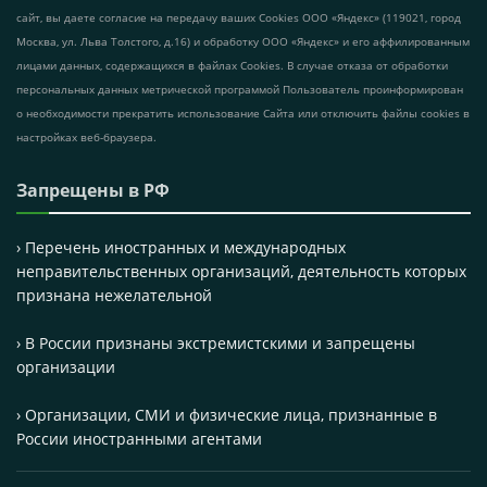
сайт, вы даете согласие на передачу ваших Cookies ООО «Яндекс» (119021, город
Москва, ул. Льва Толстого, д.16) и обработку ООО «Яндекс» и его аффилированным
лицами данных, содержащихся в файлах Cookies. В случае отказа от обработки
персональных данных метрической программой Пользователь проинформирован
о необходимости прекратить использование Сайта или отключить файлы cookies в
настройках веб-браузера.
Запрещены в РФ
› Перечень иностранных и международных
неправительственных организаций, деятельность которых
признана нежелательной
› В России признаны экстремистскими и запрещены
организации
› Организации, СМИ и физические лица, признанные в
России иностранными агентами