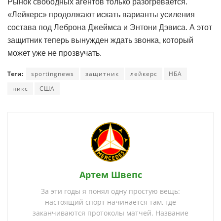
Рынок свободных агентов только разогревается.
«Лейкерс» продолжают искать варианты усиления
состава под Леброна Джеймса и Энтони Дэвиса. А этот
защитник теперь вынужден ждать звонка, который
может уже не прозвучать.
Теги:
sportingnews
защитник
лейкерс
НБА
никс
США
Артем Швепс
За эти годы я понял одну простую вещь:
настоящий спорт начинается там, где
заканчиваются протоколы матчей. Название