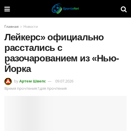
Главная
Новости
Лейкерс» официально
расстались с
разочарованием из «Нью-
Йорка
by
Артем Швепс
09.07.2026
Время прочтения:1для прочтения