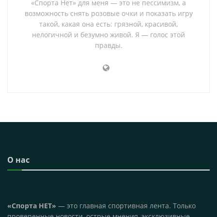
«Спорта Нет» для меня — это не пессимизм, а
возможность снять розовые очки и показать игру
такой, какая она есть: грязной, красивой,
нелогичной и безумно живой. Я — голос этой
правды.
О нас
«Спорта НЕТ»
— это главная спортивная лента. Только
проверенные новости, острые мнения, эксклюзивные