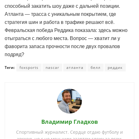
способный закатить шоу даже с дальней позиции.
Атланта — трасса с уникальным покрытием, где
стратегия шин и работа в трафике решают всё.
Февральская победа Реддика показала: здесь можно
отыграться с любого места. Вопрос — хватит ли у
фаворита запаса прочности после двух провалов
подряд?
Теги:
foxsports
nascar
атланта
белл
реддик
Владимир Гладков
Спортивный журналист. Сердце отдаю футболу и
хоккею, но с не меньшим азартом слежу за всем,