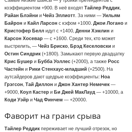
Самые низкие шансы — у тройки претендентов с
коэффициентом +900. В неё входят
Тайлер Реддик
,
Райан Блэйни
и
Чейз Эллиотт
. За ними —
Уильям
Байрон
и
Кайл Ларсон
с кэфом +1000.
Джои Логано
и
Кристофер Белл
идут с +1400,
Денни Хэмлин
и
Карсон Хосевар
— с +1600. Среди тех, кто может
выстрелить, —
Чейз Бриско
,
Брэд Кеселовски
и
Остин Синдрик
(+1800). Замыкают первую двадцатку
Крис Бушер
и
Бубба Уоллес
(+2000), а также
Росс
Частейн
и
Рики Стенхаус-младший
(+2500). На
аутсайдеров дают щедрые коэффициенты:
Ноа
Грэгсон
,
Тай Диллон
и
Джон Хантер Немечек
—
+9000,
Коул Кастер
и
Би Джей МакЛауд
— +10000, а
Коди Уэйр
и
Чад Финчем
— +20000.
Фаворит на грани срыва
Тайлер Реддик
переживает не лучший отрезок, но