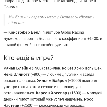
набрал ход: второе место на Чикаголенде и пятое в
Сономе.
Мы близки к первому месту. Осталось сделать
один шаг
—
Кристофер Белл
, пилот Joe Gibbs Racing
Букмекеры верят в Белла — его коэффициент +1400, и
с такой формой он способен удивить.
Кто ещё в игре?
Райан Блэйни
(+900) стабилен, но без ярких вспышек.
Чейз Эллиотт
(+900) — любимец публики и всегда
опасен на овалах.
Уильям Байрон
(+1000) выиграл
уже три гонки в этом сезоне и не планирует
останавливаться.
Карсон Хосевар
(+1600) — молодой
дерзкий пилот, который уже успел нашуметь.
Росс
Частейн
(+2500) — классический «агрессор»,