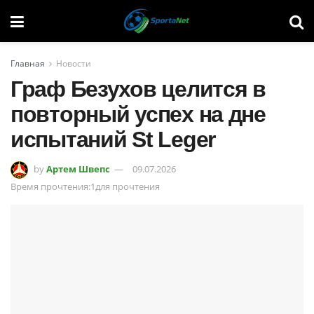
Главная
Новости
Граф Безухов целится в
повторный успех на дне
испытаний St Leger
by
Артем Швепс
09.07.2026
Время прочтения:1для прочтения