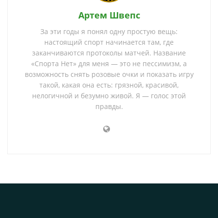
Артем Швепс
За эти годы я понял одну простую вещь:
настоящий спорт начинается там, где
заканчиваются протоколы матчей. Название
«Спорта Нет» для меня — это не пессимизм, а
возможность снять розовые очки и показать игру
такой, какая она есть: грязной, красивой,
нелогичной и безумно живой. Я — голос этой
правды.