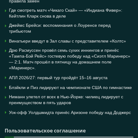
правила замен
Где смотреть матч «Чикаго Скай» — «Индиана Фивер»:
Кейтлин Кларк снова в деле
Джеймс Брейси: воспоминания о Лоуренсе перед
трибьютом
Винатьери введут в Зал славы с представителем «Колтс»
Дрю Расмуссен провёл семь сухих иннингов и принёс
«Тампа-Бэй Рейс» гостевую победу над «Сиэтл Маринерс»
— 2:1. Матч прошёл в пятницу на домашнем поле
«Маринерс».
АПЛ 2026/27: первый тур пройдёт 15–16 августа
Блэйкли и Пиз лидируют на чемпионате США по гимнастике
Ниманн улетел от всех в Нью-Йорке: чилиец лидирует с
преимуществом в пять ударов
Уок-офф Уолдшмидта принёс Аризоне победу над Доджерс
Пользовательское соглашение