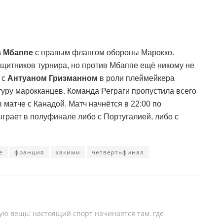
а Мбаппе
с правым флангом обороны Марокко.
щитников турнира, но против Мбаппе ещё никому не
 с
Антуаном Гризманном
в роли плеймейкера
туру марокканцев. Команда Реграги пропустила всего
в матче с Канадой. Матч начнётся в 22:00 по
грает в полуфинале либо с Португалией, либо с
е
франция
хакими
четвертьфинал
тую вещь: настоящий спорт начинается там, где