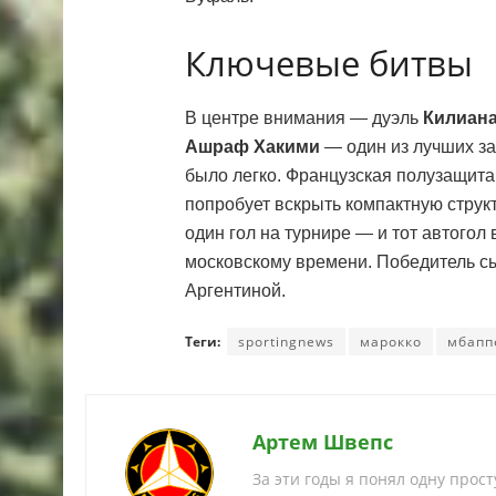
Ключевые битвы
В центре внимания — дуэль
Килиан
Ашраф Хакими
— один из лучших за
было легко. Французская полузащита
попробует вскрыть компактную струк
один гол на турнире — и тот автогол 
московскому времени. Победитель сы
Аргентиной.
Теги:
sportingnews
марокко
мбапп
Артем Швепс
За эти годы я понял одну прос