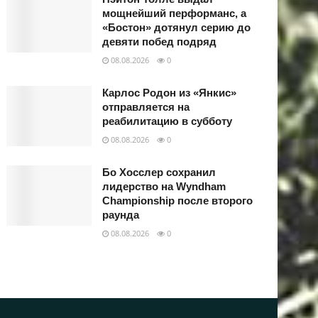
мощнейший перформанс, а
«Бостон» дотянул серию до
девяти побед подряд
08.08.2026
0
Карлос Родон из «Янкис»
отправляется на
реабилитацию в субботу
08.08.2026
0
Бо Хосслер сохранил
лидерство на Wyndham
Championship после второго
раунда
08.08.2026
0