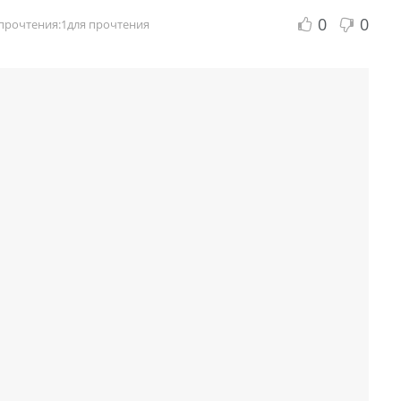
0
0
прочтения:1для прочтения