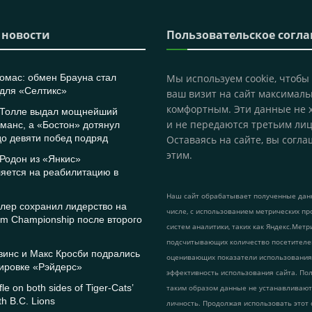
 новости
Пользовательское согл
омас: обмен Брауна стал
Мы используем cookie, чтобы
для «Селтикс»
ваш визит на сайт максималь
комфортным. Эти данные не 
 Толле выдал мощнейший
и не передаются третьим лиц
манс, а «Бостон» дотянул
о девяти побед подряд
Оставаясь на сайте, вы согла
этим.
Родон из «Янкис»
яется на реабилитацию в
Наш сайт обрабатывает полученные данн
лер сохранил лидерство на
числе, с использованием метрических пр
m Championship после второго
систем аналитики, таких как Яндекс.Метр
подсчитывающих количество посетителе
зинс и Макс Кросби подрались
оценивающих показатели использования
ировке «Рэйдерс»
эффективность использования сайта. По
le on both sides of Tiger-Cats’
таким образом данные не устанавливаю
th B.C. Lions
личность. Продолжая использовать этот 