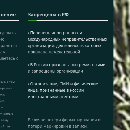
ашение
Запрещены в РФ
 сделать
› Перечень иностранных и
но
международных неправительственных
хранятся
организаций, деятельность которых
ам.
признана нежелательной
шаетесь с
› В России признаны экстремистскими
и запрещены организации
ые, в том
› Организации, СМИ и физические
ограмм и
лица, признанные в России
ика,
иностранными агентами
й и
 и
лучаемые
В случае потери форматирования и
т вашу
потери маркировки в записи,
сайт, вы