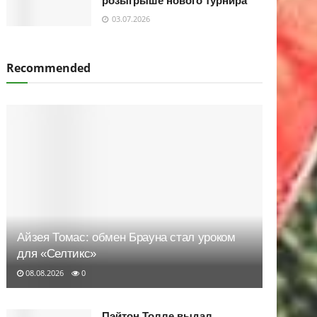
розыгрыше нового турнира
03.07.2026
Recommended
Айзея Томас: обмен Брауна стал уроком
для «Селтикс»
08.08.2026
0
Пэйтон Толле выдал