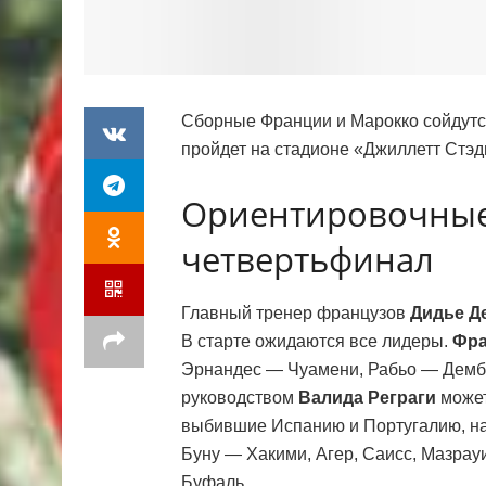
Сборные Франции и Марокко сойдутс
пройдет на стадионе «Джиллетт Стэд
Ориентировочные
четвертьфинал
Главный тренер французов
Дидье Д
В старте ожидаются все лидеры.
Фра
Эрнандес — Чуамени, Рабьо — Демб
руководством
Валида Реграги
может
выбившие Испанию и Португалию, н
Буну — Хакими, Агер, Саисс, Мазрау
Буфаль.