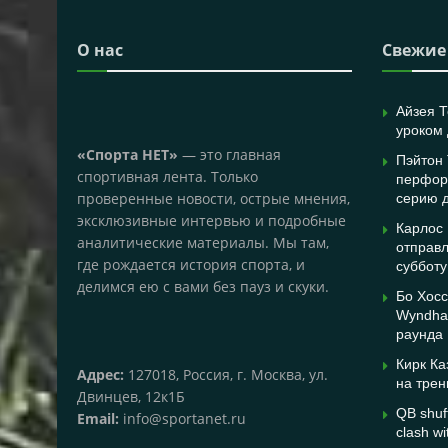
О нас
Свежие
Айзея Т
уроком 
«Спорта НЕТ»
— это главная
Пэйтон
спортивная лента. Только
перфор
проверенные новости, острые мнения,
серию д
эксклюзивные интервью и подробные
Карлос 
аналитические материалы. Мы там,
отправл
где рождается история спорта, и
субботу
делимся ею с вами без пауз и скуки.
Бо Хосс
Wyndha
раунда
Кирк Ка
Адрес:
127018, Россия, г. Москва, ул.
на трен
Двинцев, 12к1Б
QB shuff
Email:
info@sportanet.ru
clash wi