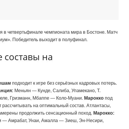
я в четвертьфинале чемпионата мира в Бостоне. Матч
иум». Победитель выходит в полуфинал.
 составы на
ешам
подходит к игре без серьёзных кадровых потерь.
нция:
Меньян — Кунде, Салиба, Упамекано, Т.
еле, Гризманн, Мбаппе — Коло-Муани.
Марокко
под
 рассчитывать на оптимальный состав. Атлантасы,
амерены продолжить сенсационный поход.
Марокко:
и — Амрабат, Унаи, Амалла — Зиеш, Эн-Несири,