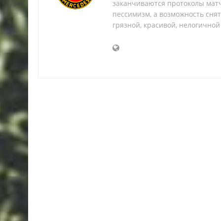
заканчиваются протоколы матч
пессимизм, а возможность снять
грязной, красивой, нелогичной