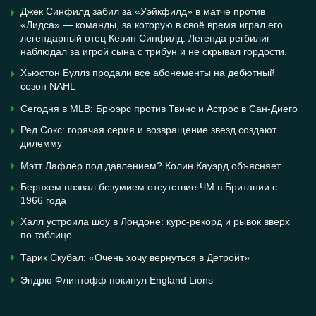
Джек Синфилд забил за «Уэйкфилд» в матче против
«Лидса» — команды, за которую в своё время играл его
легендарный отец Кевин Синфилд. Легенда регбилиг
наблюдал за игрой сына с трибун и не скрывал гордости.
Хьюстон Буллз продали все абонементы на дебютный
сезон NAHL
Сегодня в MLB: Брюэрс против Твинс и Астрос в Сан-Диего
Ред Сокс: горячая серия и возвращение звезд создают
дилемму
Мэтт Лафлёр под давлением? Колин Кауэрд объясняет
Бернхем назвал безумием отсутствие ЧМ в Британии с
1966 года
Халл устроила шоу в Лондоне: курс-рекорд и рывок вверх
по таблице
Тарик Скубал: «Очень хочу вернуться в Детройт»
Эндрю Флинтофф покинул England Lions