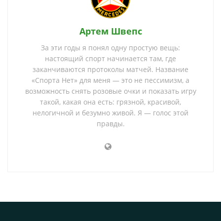
Артем Швепс
За эти годы я понял одну простую вещь:
настоящий спорт начинается там, где
заканчиваются протоколы матчей. Название
«Спорта Нет» для меня — это не пессимизм, а
возможность снять розовые очки и показать игру
такой, какая она есть: грязной, красивой,
нелогичной и безумно живой. Я — голос этой
правды.