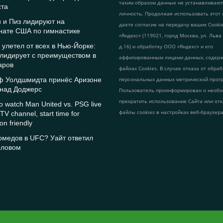
таким образом данные не устанавливаю
ста
личность. Продолжая использовать этот 
 и Пиз лидируют на
даете согласие на передачу ваших Cook
нате США по гимнастике
«Яндекс» (119021, город Москва, ул. Льва
улетел от всех в Нью-Йорке:
д.16) и обработку ООО «Яндекс» и его
лидирует с преимуществом в
аффилированным лицами данных, содер
аров
файлах Cookies. В случае отказа от обра
ф Уолдшмидта принёс Аризоне
персональных данных метрической прог
 над Доджерс
Пользователь проинформирован о необх
прекратить использование Сайта или от
o watch Man United vs. PSG live
файлы cookies в настройках веб-браузера
TV channel, start time for
n friendly
омедов в UFC? Уайт ответил
словом