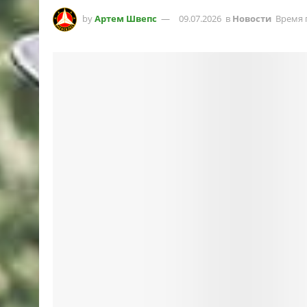
by
Артем Швепс
09.07.2026
в
Новости
Время 