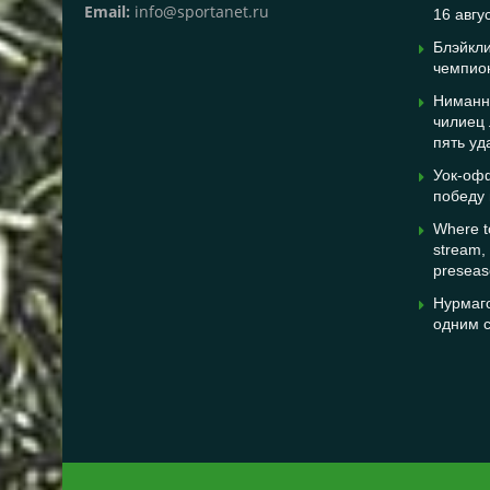
Email:
info@sportanet.ru
16 авгу
Блэйкли
чемпио
Ниманн 
чилиец 
пять уд
Уок-оф
победу
Where t
stream, 
preseaso
Нурмаг
одним 