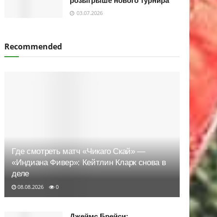
розыгрыше нового турнира
03.07.2026
Recommended
Где смотреть матч «Чикаго Скай» —
«Индиана Фивер»: Кейтлин Кларк снова в
деле
08.08.2026
0
Джеймс Брейси: