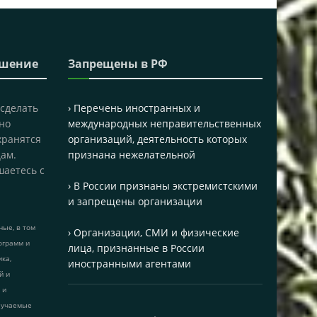
ашение
Запрещены в РФ
 сделать
› Перечень иностранных и
но
международных неправительственных
хранятся
организаций, деятельность которых
ам.
признана нежелательной
шаетесь с
› В России признаны экстремистскими
и запрещены организации
ые, в том
› Организации, СМИ и физические
ограмм и
лица, признанные в России
ика,
иностранными агентами
й и
 и
лучаемые