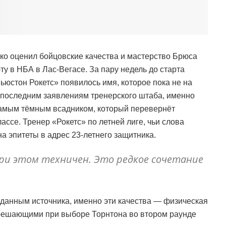
око оценил бойцовские качества и мастерство Брюса
ту в НБА в Лас-Вегасе. За пару недель до старта
Хьюстон Рокетс» появилось имя, которое пока не на
по последним заявлениям тренерского штаба, именно
самым тёмным всадником, который перевернёт
ссе. Тренер «Рокетс» по летней лиге, чьи слова
 на эпитеты в адрес 23-летнего защитника.
ри этом техничен. Это редкое сочетание
о данным источника, именно эти качества — физическая
 решающими при выборе Торнтона во втором раунде