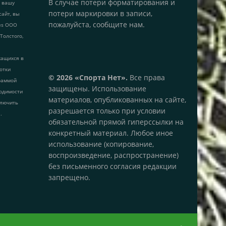
В случае потери форматирования и
т вашу
потери маркировки в записи,
сайт, вы
пожалуйста, сообщите нам.
ies ООО
 Толстого,
жащихся в
ботки
© 2026 «Спорта Нет».
Все права
раммой
защищены. Использование
одимости
материалов, опубликованных на сайте,
ключить
разрешается только при условии
.
обязательной прямой гиперссылки на
конкретный материал. Любое иное
использование (копирование,
воспроизведение, распространение)
без письменного согласия редакции
запрещено.