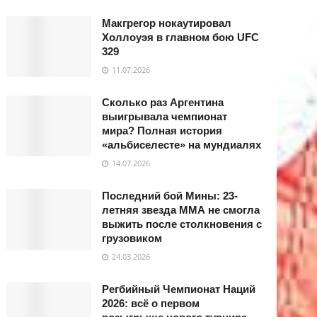
Макгрегор нокаутировал
Холлоуэя в главном бою UFC
329
11.07.2026
Сколько раз Аргентина
выигрывала чемпионат
мира? Полная история
«альбиселесте» на мундиалях
14.07.2026
Последний бой Мины: 23-
летняя звезда ММА не смогла
выжить после столкновения с
грузовиком
24.03.2026
Регбийный Чемпионат Наций
2026: всё о первом