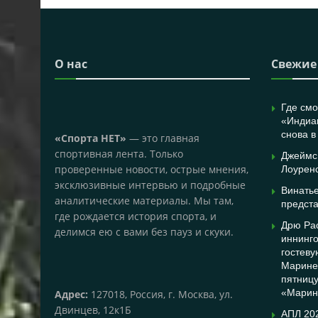
О нас
Свежие
Где смо
«Индиа
снова в
«Спорта НЕТ»
— это главная
спортивная лента. Только
Джеймс
проверенные новости, острые мнения,
Лоурен
эксклюзивные интервью и подробные
Винатье
аналитические материалы. Мы там,
предст
где рождается история спорта, и
Дрю Рас
делимся ею с вами без пауз и скуки.
иннинго
гостеву
Марине
пятниц
«Марин
Адрес:
127018, Россия, г. Москва, ул.
Двинцев, 12к1Б
АПЛ 202