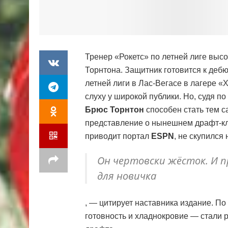
Тренер «Рокетс» по летней лиге выс
Торнтона. Защитник готовится к дебю
летней лиги в Лас-Вегасе в лагере «
слуху у широкой публики. Но, судя 
Брюс Торнтон
способен стать тем 
представление о нынешнем драфт-кла
приводит портал
ESPN
, не скупился
Он чертовски жёсток. И п
для новичка
, — цитирует наставника издание. П
готовность и хладнокровие — стали