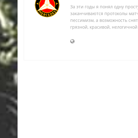
За эти годы я понял одну прос
заканчиваются протоколы матч
пессимизм, а возможность снять
грязной, красивой, нелогичной