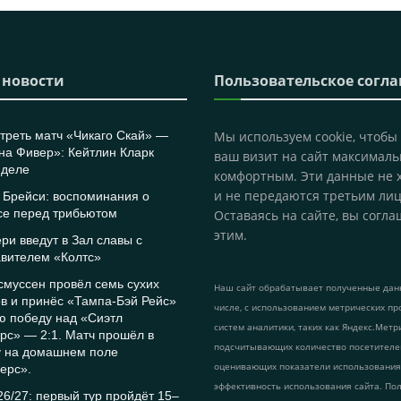
 новости
Пользовательское согл
треть матч «Чикаго Скай» —
Мы используем cookie, чтобы
на Фивер»: Кейтлин Кларк
ваш визит на сайт максималь
 деле
комфортным. Эти данные не 
и не передаются третьим лиц
 Брейси: воспоминания о
се перед трибьютом
Оставаясь на сайте, вы согла
этим.
ри введут в Зал славы с
авителем «Колтс»
муссен провёл семь сухих
Наш сайт обрабатывает полученные данн
в и принёс «Тампа-Бэй Рейс»
числе, с использованием метрических пр
ю победу над «Сиэтл
систем аналитики, таких как Яндекс.Метр
рс» — 2:1. Матч прошёл в
подсчитывающих количество посетителе
у на домашнем поле
оценивающих показатели использования
ерс».
эффективность использования сайта. По
6/27: первый тур пройдёт 15–