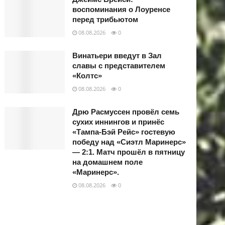
воспоминания о Лоуренсе
перед трибьютом
08.08.2026
0
Винатьери введут в Зал
славы с представителем
«Колтс»
08.08.2026
0
Дрю Расмуссен провёл семь
сухих иннингов и принёс
«Тампа-Бэй Рейс» гостевую
победу над «Сиэтл Маринерс»
— 2:1. Матч прошёл в пятницу
на домашнем поле
«Маринерс».
08.08.2026
0