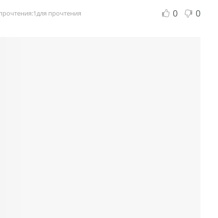
0
0
прочтения:1для прочтения