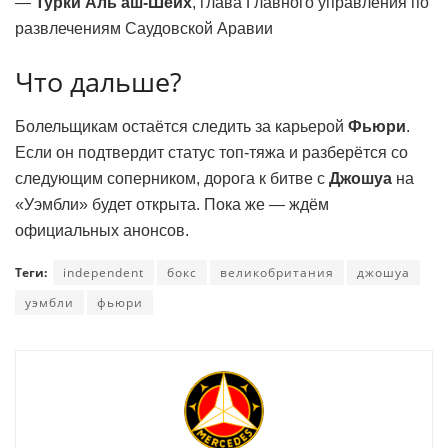
—
Турки Аль аш-Шейх
, глава Главного управления по
развлечениям Саудовской Аравии
Что дальше?
Болельщикам остаётся следить за карьерой
Фьюри
.
Если он подтвердит статус топ-тяжа и разберётся со
следующим соперником, дорога к битве с
Джошуа
на
«Уэмбли» будет открыта. Пока же — ждём
официальных анонсов.
Теги:
independent
бокс
великобритания
джошуа
уэмбли
фьюри