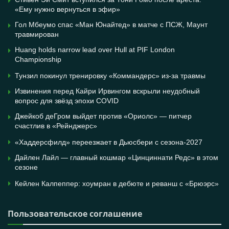
«Ему нужно вернуться в эфир»
Гол Мбеумо спас «Ман Юнайтед» в матче с ПСЖ, Маунт
травмирован
Huang holds narrow lead over Hull at PIF London
Championship
Тунзил покинул тренировку «Коммандерс» из-за травмы
Извинения перед Кайри Ирвингом вскрыли неудобный
вопрос для звёзд эпохи COVID
Джейкоб деГром выйдет против «Ориолс» — питчер
счастлив в «Рейнджерс»
«Хаддерсфилд» переезжает в Дьюсбери с сезона-2027
Дайлен Лайл — главный кошмар «Цинциннати Редс» в этом
сезоне
Кейлен Калпеппер: хоумран в дебюте и реванш с «Брюэрс»
Пользовательское соглашение