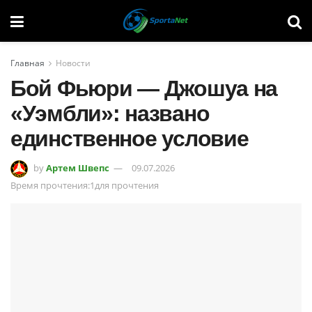
Главная
Новости
Бой Фьюри — Джошуа на
«Уэмбли»: названо
единственное условие
by
Артем Швепс
09.07.2026
Время прочтения:1для прочтения