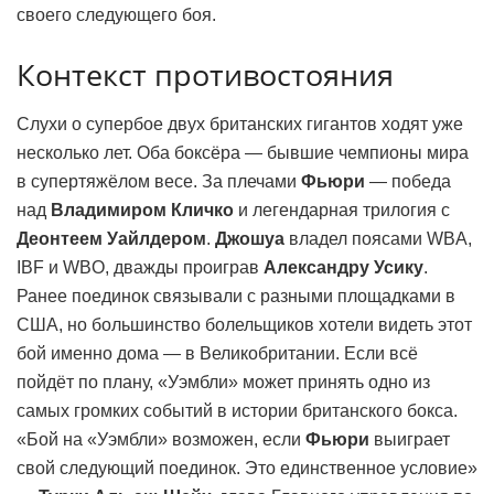
своего следующего боя.
Контекст противостояния
Слухи о супербое двух британских гигантов ходят уже
несколько лет. Оба боксёра — бывшие чемпионы мира
в супертяжёлом весе. За плечами
Фьюри
— победа
над
Владимиром Кличко
и легендарная трилогия с
Деонтеем Уайлдером
.
Джошуа
владел поясами WBA,
IBF и WBO, дважды проиграв
Александру Усику
.
Ранее поединок связывали с разными площадками в
США, но большинство болельщиков хотели видеть этот
бой именно дома — в Великобритании. Если всё
пойдёт по плану, «Уэмбли» может принять одно из
самых громких событий в истории британского бокса.
«Бой на «Уэмбли» возможен, если
Фьюри
выиграет
свой следующий поединок. Это единственное условие»