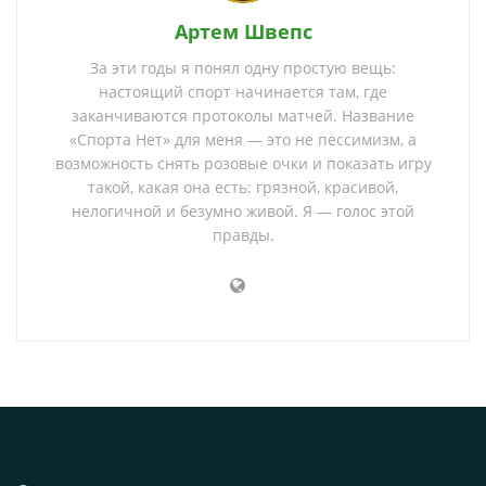
Артем Швепс
За эти годы я понял одну простую вещь:
настоящий спорт начинается там, где
заканчиваются протоколы матчей. Название
«Спорта Нет» для меня — это не пессимизм, а
возможность снять розовые очки и показать игру
такой, какая она есть: грязной, красивой,
нелогичной и безумно живой. Я — голос этой
правды.