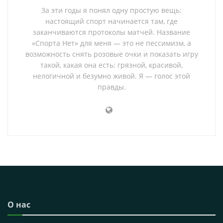
За эти годы я понял одну простую вещь:
настоящий спорт начинается там, где
заканчиваются протоколы матчей. Название
«Спорта Нет» для меня — это не пессимизм, а
возможность снять розовые очки и показать игру
такой, какая она есть: грязной, красивой,
нелогичной и безумно живой. Я — голос этой
правды.
О нас