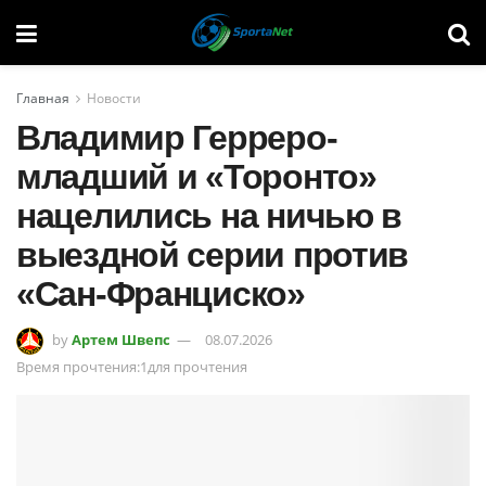
Главная
Новости
Владимир Герреро-
младший и «Торонто»
нацелились на ничью в
выездной серии против
«Сан-Франциско»
by
Артем Швепс
08.07.2026
Время прочтения:1для прочтения