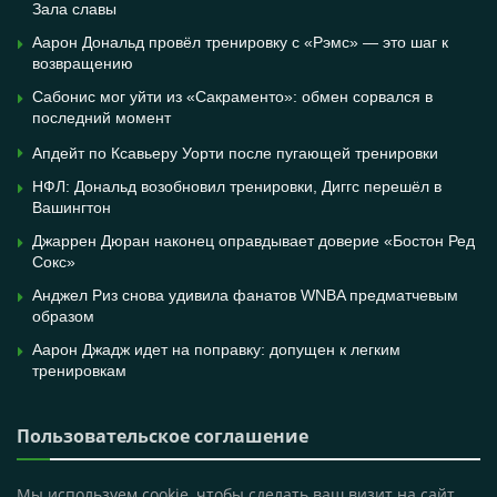
Зала славы
Аарон Дональд провёл тренировку с «Рэмс» — это шаг к
возвращению
Сабонис мог уйти из «Сакраменто»: обмен сорвался в
последний момент
Апдейт по Ксавьеру Уорти после пугающей тренировки
НФЛ: Дональд возобновил тренировки, Диггс перешёл в
Вашингтон
Джаррен Дюран наконец оправдывает доверие «Бостон Ред
Сокс»
Анджел Риз снова удивила фанатов WNBA предматчевым
образом
Аарон Джадж идет на поправку: допущен к легким
тренировкам
Пользовательское соглашение
Мы используем cookie, чтобы сделать ваш визит на сайт