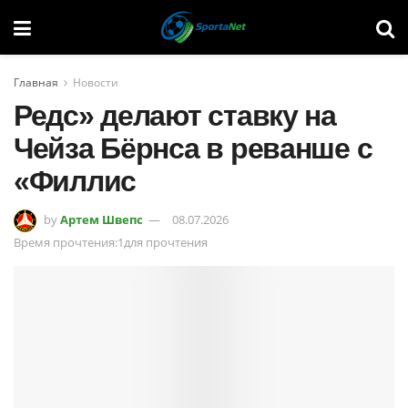
Главная
Новости
Редс» делают ставку на
Чейза Бёрнса в реванше с
«Филлис
by
Артем Швепс
08.07.2026
Время прочтения:1для прочтения