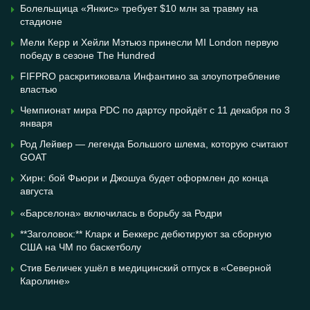
Болельщица «Янкис» требует $10 млн за травму на
стадионе
Мели Керр и Хейли Мэтьюз принесли MI London первую
победу в сезоне The Hundred
FIFPRO раскритиковала Инфантино за злоупотребление
властью
Чемпионат мира PDC по дартсу пройдёт с 11 декабря по 3
января
Род Лейвер — легенда Большого шлема, которую считают
GOAT
Хирн: бой Фьюри и Джошуа будет оформлен до конца
августа
«Барселона» включилась в борьбу за Родри
**Заголовок:** Кларк и Беккерс дебютируют за сборную
США на ЧМ по баскетболу
Стив Беличек ушёл в медицинский отпуск в «Северной
Каролине»