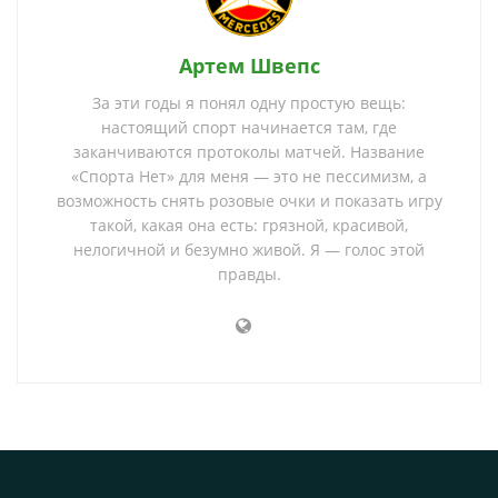
Артем Швепс
За эти годы я понял одну простую вещь:
настоящий спорт начинается там, где
заканчиваются протоколы матчей. Название
«Спорта Нет» для меня — это не пессимизм, а
возможность снять розовые очки и показать игру
такой, какая она есть: грязной, красивой,
нелогичной и безумно живой. Я — голос этой
правды.