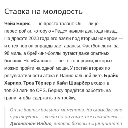
Ставка на молодость
Чейз Бёрнс
— не просто талант. Он — лицо
перестройки, которую «Редс» начали два года назад.
На драфте 2023 года его взяли под вторым номером —
и с тех пор он оправдывает авансы. Фастбол летит за
98 миль, а брейкинг-боллы путают даже опытных
бьющих. Но «Филлис» — не те соперники, которых
можно пройти на одной мощи. У гостей вторая по
результативности атака в Национальной лиге.
Брайс
Харпер
,
Треа Тёрнер
и
Кайл Шварбер
входят в
топ-20 лиги по OPS. Бёрнсу придётся работать на
грани, чтобы сдержать эту тройку.
Он не боится больших моментов. На скамейке это
чувствуется — когда он на горке, все спокойнее» —
Джонатан Индия
, второй базовый «Цинциннати