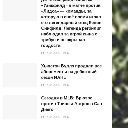
«Уэйкфилд» в матче против
«Лидса» — команды, за
которую в своё время играл
его легендарный отец Кевин
Синфилд. Легенда регбилиг
наблюдал за игрой сына с
трибун и не скрывал
гордости.
07.08.2026
0
Хьюстон Буллз продали все
абонементы на дебютный
сезон NAHL
07.08.2026
0
Сегодня в MLB: Брюэрс
против Твинс и Астрос в Сан-
Диего
07.08.2026
0