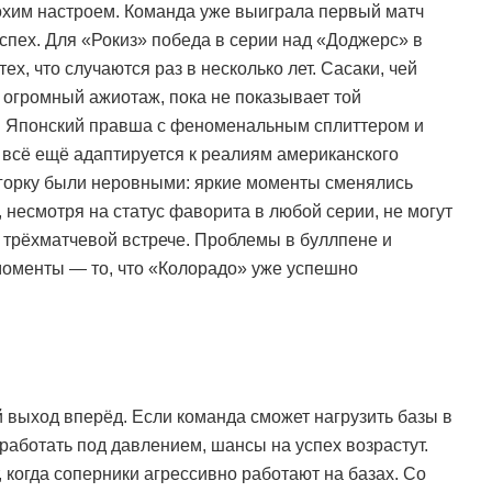
охим настроем. Команда уже выиграла первый матч
спех. Для «Рокиз» победа в серии над «Доджерс» в
х, что случаются раз в несколько лет. Сасаки, чей
огромный ажиотаж, пока не показывает той
и. Японский правша с феноменальным сплиттером и
с всё ещё адаптируется к реалиям американского
 горку были неровными: яркие моменты сменялись
несмотря на статус фаворита в любой серии, не могут
й трёхматчевой встрече. Проблемы в буллпене и
моменты — то, что «Колорадо» уже успешно
 выход вперёд. Если команда сможет нагрузить базы в
работать под давлением, шансы на успех возрастут.
, когда соперники агрессивно работают на базах. Со