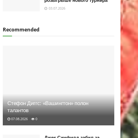
розыгрыше нового турнира
03.07.2026
Recommended
Стефон Диггс: «Вашингтон» полон
талантов
07.08.2026
0
Джек Синфилд забил за