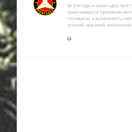
За эти годы я понял одну прос
заканчиваются протоколы матч
пессимизм, а возможность снять
грязной, красивой, нелогичной