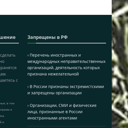
ашение
Запрещены в РФ
 сделать
› Перечень иностранных и
но
международных неправительственных
хранятся
организаций, деятельность которых
ам.
признана нежелательной
шаетесь с
› В России признаны экстремистскими
и запрещены организации
ые, в том
› Организации, СМИ и физические
ограмм и
лица, признанные в России
ика,
иностранными агентами
й и