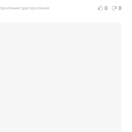
0
0
прочтения:1для прочтения