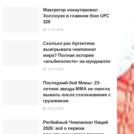
Макгрегор нокаутировал
Холлоуэя в главном бою UFC
329
11.07.2026
Сколько раз Аргентина
выигрывала чемпионат
мира? Полная история
«альбиселесте» на мундиалях
14.07.2026
Последний бой Мины: 23-
летняя звезда ММА не смогла
выжить после столкновения с
грузовиком
24.03.2026
Регбийный Чемпионат Наций
2026: всё о первом