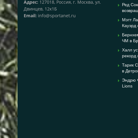
Адрес:
127018, Россия, г. Москва, ул.
Ред Сок
Двинцев, 12к1Б
возвра
Email:
info@sportanet.ru
Мэтт Л
Кауэрд
Бернхем
ЧМ в Бр
Халл ус
рекорд 
Тарик С
в Детро
Эндрю 
Lions