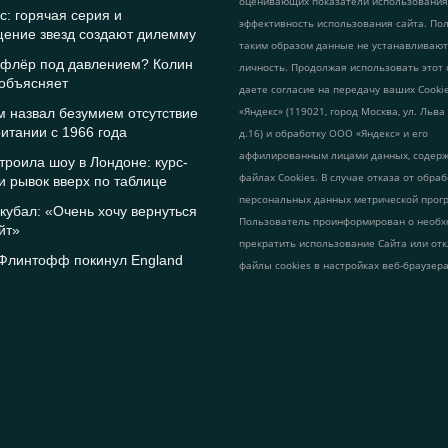
оценивающих показатели использования
с: горячая серия и
эффективность использования сайта. По
щение звезд создают дилемму
таким образом данные не устанавливаю
афлёр под давлением? Колин
личность. Продолжая использовать этот 
 объясняет
даете согласие на передачу ваших Cook
«Яндекс» (119021, город Москва, ул. Льва
 назвал безумием отсутствие
итании с 1966 года
д.16) и обработку ООО «Яндекс» и его
аффилированным лицами данных, содер
троила шоу в Лондоне: курс-
файлах Cookies. В случае отказа от обра
и рывок вверх по таблице
персональных данных метрической прог
кубал: «Очень хочу вернуться
Пользователь проинформирован о необх
йт»
прекратить использование Сайта или от
Флинтофф покинул England
файлы cookies в настройках веб-браузера