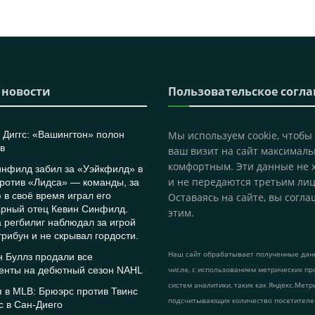
 новости
Пользовательское согл
Диггс: «Вашингтон» полон
Мы используем cookie, чтобы
в
ваш визит на сайт максималь
комфортным. Эти данные не 
инфилд забил за «Уэйкфилд» в
и не передаются третьим лиц
ротив «Лидса» — команды, за
 в своё время играл его
Оставаясь на сайте, вы согла
арный отец Кевин Синфилд.
этим.
 регбилиг наблюдал за игрой
трибун и не скрывал гордости.
Наш сайт обрабатывает полученные данн
 Буллз продали все
енты на дебютный сезон NAHL
числе, с использованием метрических пр
систем аналитики, таких как Яндекс.Метр
 в MLB: Брюэрс против Твинс
подсчитывающих количество посетителе
с в Сан-Диего