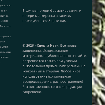
 и
лучаемые
В случае потери форматирования и
т вашу
потери маркировки в записи,
сайт, вы
пожалуйста, сообщите нам.
ies ООО
 Толстого,
жащихся в
ботки
© 2026 «Спорта Нет».
Все права
раммой
защищены. Использование
одимости
материалов, опубликованных на сайте,
ключить
разрешается только при условии
.
обязательной прямой гиперссылки на
конкретный материал. Любое иное
использование (копирование,
воспроизведение, распространение)
без письменного согласия редакции
запрещено.