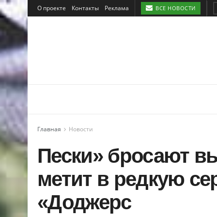
О проекте
Контакты
Реклама
ВСЕ НОВОСТИ
Главная
Новости
Пески» бросают в
метит в редкую се
«Доджерс