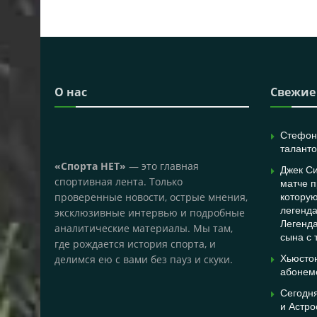
О нас
Свежие
Стефон 
таланто
«Спорта НЕТ»
— это главная
Джек С
спортивная лента. Только
матче п
проверенные новости, острые мнения,
которую
легенд
эксклюзивные интервью и подробные
Легенда
аналитические материалы. Мы там,
сына с 
где рождается история спорта, и
делимся ею с вами без пауз и скуки.
Хьюстон
абонем
Сегодня
и Астро