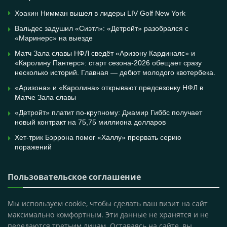
Хоакин Нимман вышел в лидеры LIV Golf New York
Вальдес задушил «Сиэтл»: «Детройт» разобрался с
«Маринерс» на выезде
Матч Зала славы НФЛ сведёт «Аризону Кардиналс» и
«Каролину Пантерс»: старт сезона-2026 обещает сразу
несколько историй. Главная — дебют молодого квотербека.
«Аризона» и «Каролина» открывают предсезонку НФЛ в
Матче Зала славы
«Детройт» платит по-крупному: Джамир Гиббс получает
новый контракт на 75,75 миллиона долларов
Хет-трик Бэррона помог «Халлу» прервать серию
поражений
Пользовательское соглашение
Мы используем cookie, чтобы сделать ваш визит на сайт
максимально комфортным. Эти данные не хранятся и не
передаются третьим лицам. Оставаясь на сайте, вы