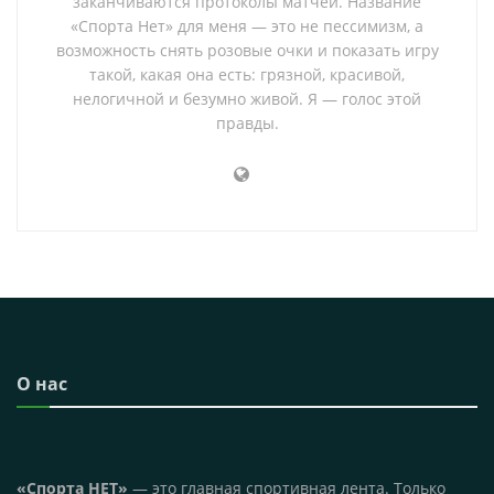
заканчиваются протоколы матчей. Название
«Спорта Нет» для меня — это не пессимизм, а
возможность снять розовые очки и показать игру
такой, какая она есть: грязной, красивой,
нелогичной и безумно живой. Я — голос этой
правды.
О нас
«Спорта НЕТ»
— это главная спортивная лента. Только