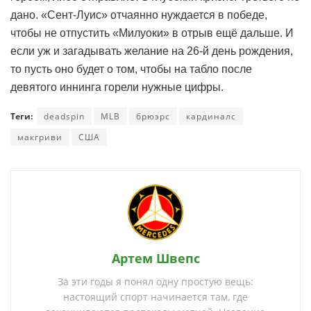
дано. «Сент-Луис» отчаянно нуждается в победе,
чтобы не отпустить «Милуоки» в отрыв ещё дальше. И
если уж и загадывать желание на 26-й день рождения,
то пусть оно будет о том, чтобы на табло после
девятого иннинга горели нужные цифры.
Теги:
deadspin
MLB
брюэрс
кардиналс
макгриви
США
Артем Швепс
За эти годы я понял одну простую вещь:
настоящий спорт начинается там, где