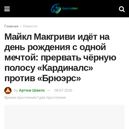
Главная
Новости
Майкл Макгриви идёт на
день рождения с одной
мечтой: прервать чёрную
полосу «Кардиналс»
против «Брюэрс»
by
Артем Швепс
08.07.2026
Время прочтения:1для прочтения