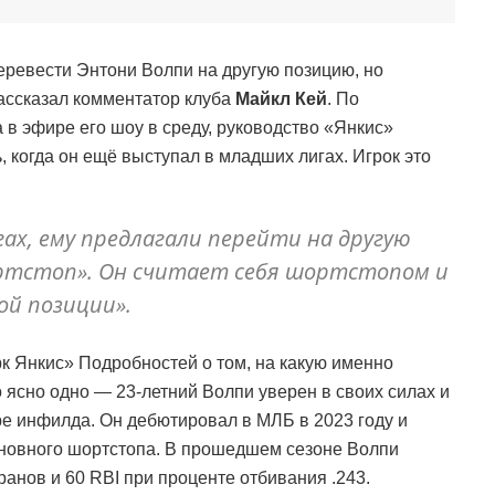
ревести Энтони Волпи на другую позицию, но
рассказал комментатор клуба
Майкл Кей
. По
 в эфире его шоу в среду, руководство «Янкис»
 когда он ещё выступал в младших лигах. Игрок это
гах, ему предлагали перейти на другую
ортстоп». Он считает себя шортстопом и
ой позиции».
к Янкис» Подробностей о том, на какую именно
о ясно одно — 23-летний Волпи уверен в своих силах и
ре инфилда. Он дебютировал в МЛБ в 2023 году и
сновного шортстопа. В прошедшем сезоне Волпи
ранов и 60 RBI при проценте отбивания .243.