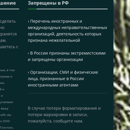
ашение
Запрещены в РФ
 сделать
› Перечень иностранных и
но
международных неправительственных
хранятся
организаций, деятельность которых
ам.
признана нежелательной
шаетесь с
› В России признаны экстремистскими
и запрещены организации
ые, в том
› Организации, СМИ и физические
ограмм и
лица, признанные в России
ика,
иностранными агентами
й и
 и
лучаемые
В случае потери форматирования и
т вашу
потери маркировки в записи,
сайт, вы
пожалуйста, сообщите нам.
ies ООО
 Толстого,