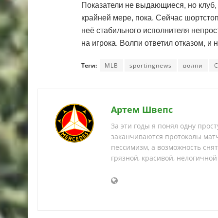
Показатели не выдающиеся, но клуб,
крайней мере, пока. Сейчас шортстоп
неё стабильного исполнителя непрост
на игрока. Волпи ответил отказом, и н
Теги:
MLB
sportingnews
волпи
Артем Швепс
За эти годы я понял одну прос
заканчиваются протоколы матч
пессимизм, а возможность снять
грязной, красивой, нелогичной