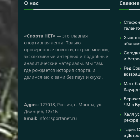
О нас
Свежие
Стефон 
таланто
«Спорта НЕТ»
— это главная
Хьюстон
спортивная лента. Только
абонем
проверенные новости, острые мнения,
Сегодня
эксклюзивные интервью и подробные
и Астро
аналитические материалы. Мы там,
Ред Сок
где рождается история спорта, и
возвра
делимся ею с вами без пауз и скуки.
Мэтт Л
Кауэрд
Бернхем
Адрес:
127018, Россия, г. Москва, ул.
ЧМ в Бр
Двинцев, 12к1Б
Халл ус
Email:
info@sportanet.ru
рекорд 
Тарик С
в Детро