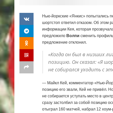
Нью-йоркские «Янкис» попытались пе
шортстоп ответил отказом. Об этом 
информации Кея, которая прозвучала
предложило
Волпи
сменить профиль,
предложение отклонил.
«Когда он был в низших ли
позицию. Он сказал: «Я ш
не собирался уходить с эт
— Майкл Кей, комментатор «Нью-Йор
позицию его звали, Кей не привёл. Н
не собирается уступать место в цент
сразу застолбил за собой позицию о
отыграл 160 матчей, набрал 12 хоум-