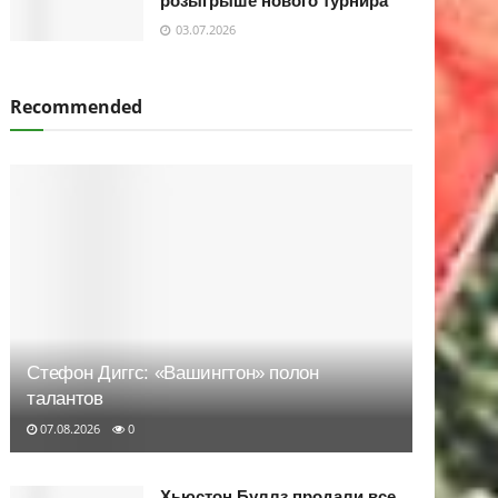
розыгрыше нового турнира
03.07.2026
Recommended
Стефон Диггс: «Вашингтон» полон
талантов
07.08.2026
0
Хьюстон Буллз продали все