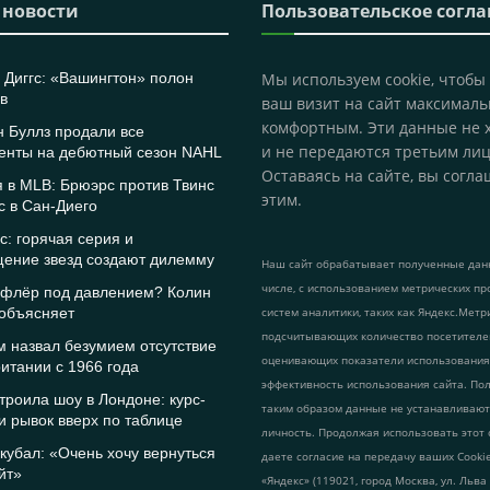
 новости
Пользовательское согл
Диггс: «Вашингтон» полон
Мы используем cookie, чтобы
в
ваш визит на сайт максималь
комфортным. Эти данные не 
 Буллз продали все
и не передаются третьим лиц
енты на дебютный сезон NAHL
Оставаясь на сайте, вы согла
 в MLB: Брюэрс против Твинс
этим.
с в Сан-Диего
с: горячая серия и
щение звезд создают дилемму
Наш сайт обрабатывает полученные данн
числе, с использованием метрических пр
афлёр под давлением? Колин
 объясняет
систем аналитики, таких как Яндекс.Метр
подсчитывающих количество посетителе
 назвал безумием отсутствие
оценивающих показатели использования
итании с 1966 года
эффективность использования сайта. По
троила шоу в Лондоне: курс-
таким образом данные не устанавливаю
и рывок вверх по таблице
личность. Продолжая использовать этот 
кубал: «Очень хочу вернуться
даете согласие на передачу ваших Cook
йт»
«Яндекс» (119021, город Москва, ул. Льва