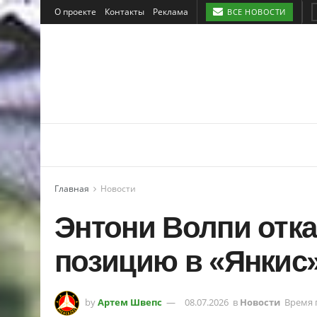
О проекте
Контакты
Реклама
ВСЕ НОВОСТИ
Главная
Новости
Энтони Волпи отка
позицию в «Янкис
by
Артем Швепс
08.07.2026
в
Новости
Время 