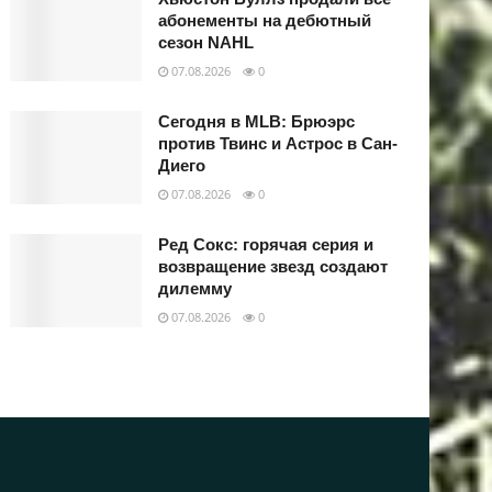
абонементы на дебютный
сезон NAHL
07.08.2026
0
Сегодня в MLB: Брюэрс
против Твинс и Астрос в Сан-
Диего
07.08.2026
0
Ред Сокс: горячая серия и
возвращение звезд создают
дилемму
07.08.2026
0