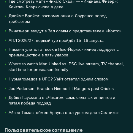
Где смотреть матч «Чикаго Скай» — «Индиана Фивер»:
Кейтлин Кларк снова в деле
Джеймс Брейси: воспоминания о Лоуренсе перед
трибьютом
Винатьери введут в Зал славы с представителем «Колтс»
АПЛ 2026/27: первый тур пройдёт 15–16 августа
Ниманн улетел от всех в Нью-Йорке: чилиец лидирует с
преимуществом в пять ударов
Where to watch Man United vs. PSG live stream, TV channel,
start time for preseason friendly
Нурмагомедов в UFC? Уайт ответил одним словом
Joc Pederson, Brandon Nimmo lift Rangers past Orioles
Дебют Гаусмана в «Чикаго»: семь сильных иннингов и
пятая победа подряд
Айзея Томас: обмен Брауна стал уроком для «Селтикс»
Пользовательское соглашение