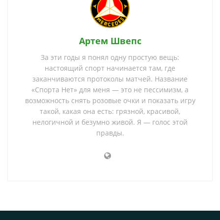
Артем Швепс
За эти годы я понял одну простую вещь:
настоящий спорт начинается там, где
заканчиваются протоколы матчей. Название
«Спорта Нет» для меня — это не пессимизм, а
возможность снять розовые очки и показать игру
такой, какая она есть: грязной, красивой,
нелогичной и безумно живой. Я — голос этой
правды.