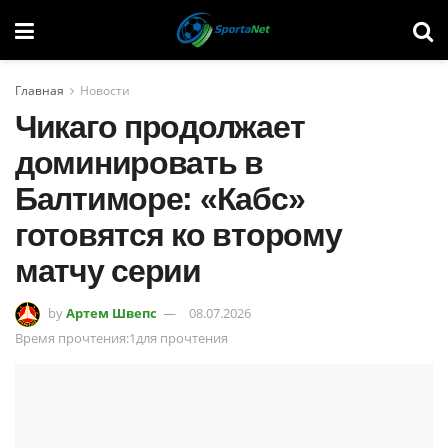
Главная
Новости
Чикаго продолжает
доминировать в
Балтиморе: «Кабс»
готовятся ко второму
матчу серии
by
Артем Швепс
08.07.2026
Время прочтения:1для прочтения