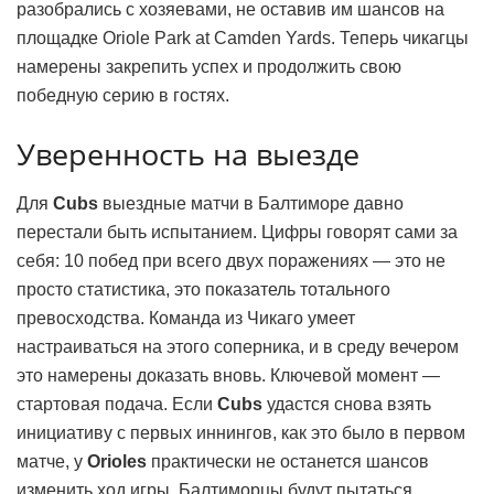
разобрались с хозяевами, не оставив им шансов на
площадке Oriole Park at Camden Yards. Теперь чикагцы
намерены закрепить успех и продолжить свою
победную серию в гостях.
Уверенность на выезде
Для
Cubs
выездные матчи в Балтиморе давно
перестали быть испытанием. Цифры говорят сами за
себя: 10 побед при всего двух поражениях — это не
просто статистика, это показатель тотального
превосходства. Команда из Чикаго умеет
настраиваться на этого соперника, и в среду вечером
это намерены доказать вновь. Ключевой момент —
стартовая подача. Если
Cubs
удастся снова взять
инициативу с первых иннингов, как это было в первом
матче, у
Orioles
практически не останется шансов
изменить ход игры. Балтиморцы будут пытаться