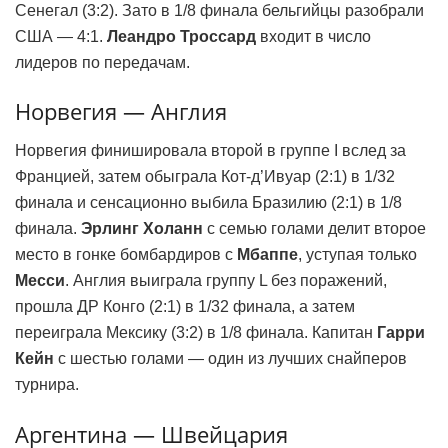
Сенегал (3:2). Зато в 1/8 финала бельгийцы разобрали
США — 4:1.
Леандро Троссард
входит в число
лидеров по передачам.
Норвегия — Англия
Норвегия финишировала второй в группе I вслед за
Францией, затем обыграла Кот-д’Ивуар (2:1) в 1/32
финала и сенсационно выбила Бразилию (2:1) в 1/8
финала.
Эрлинг Холанн
с семью голами делит второе
место в гонке бомбардиров с
Мбаппе
, уступая только
Месси
. Англия выиграла группу L без поражений,
прошла ДР Конго (2:1) в 1/32 финала, а затем
переиграла Мексику (3:2) в 1/8 финала. Капитан
Гарри
Кейн
с шестью голами — один из лучших снайперов
турнира.
Аргентина — Швейцария