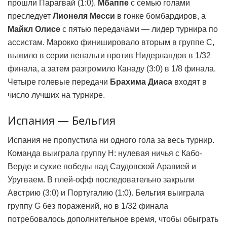
прошли Парагвай (1:0).
Мбаппе
с семью голами
преследует
Лионеля Месси
в гонке бомбардиров, а
Майкл Олисе
с пятью передачами — лидер турнира по
ассистам. Марокко финишировало вторым в группе C,
выжило в серии пенальти против Нидерландов в 1/32
финала, а затем разгромило Канаду (3:0) в 1/8 финала.
Четыре голевые передачи
Брахима Диаса
входят в
число лучших на турнире.
Испания — Бельгия
Испания не пропустила ни одного гола за весь турнир.
Команда выиграла группу H: нулевая ничья с Кабо-
Верде и сухие победы над Саудовской Аравией и
Уругваем. В плей-офф последовательно закрыли
Австрию (3:0) и Португалию (1:0). Бельгия выиграла
группу G без поражений, но в 1/32 финала
потребовалось дополнительное время, чтобы обыграть