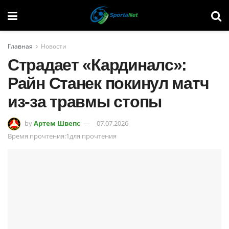
Главная
Новости
Страдает «Кардиналс»:
Райн Станек покинул матч
из-за травмы стопы
by
Артем Швепс
07.07.2026
Время прочтения:1для прочтения