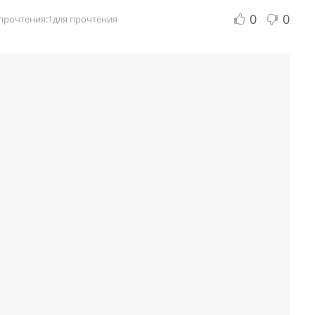
0
0
прочтения:1для прочтения