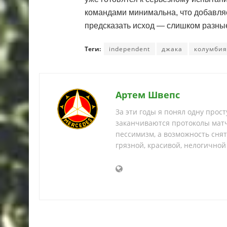
командами минимальна, что добавляе
предсказать исход — слишком разны
Теги:
independent
джака
колумбия
Артем Швепс
За эти годы я понял одну прос
заканчиваются протоколы матч
пессимизм, а возможность снять
грязной, красивой, нелогичной