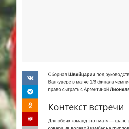
Сборная
Швейцарии
под руководст
Ванкувере в матче 1/8 финала чемпи
право сыграть с Аргентиной
Лионел
Контекст встречи
Для обеих команд этот матч — шанс 
совершив волевой камбэк на группов