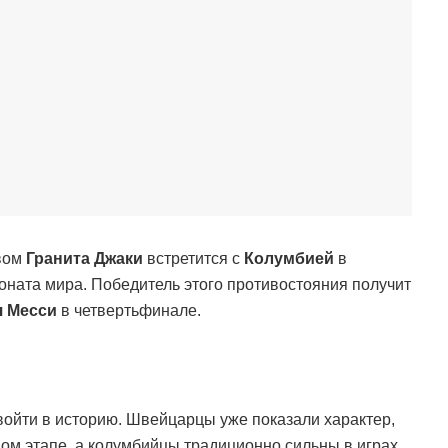
вом
Гранита Джаки
встретится с
Колумбией
в
оната мира. Победитель этого противостояния получит
я Месси
в четвертьфинале.
войти в историю. Швейцарцы уже показали характер,
ом этапе, а колумбийцы традиционно сильны в играх