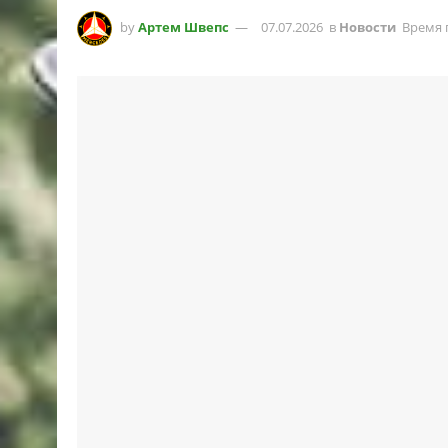
by
Артем Швепс
07.07.2026
в
Новости
Время 