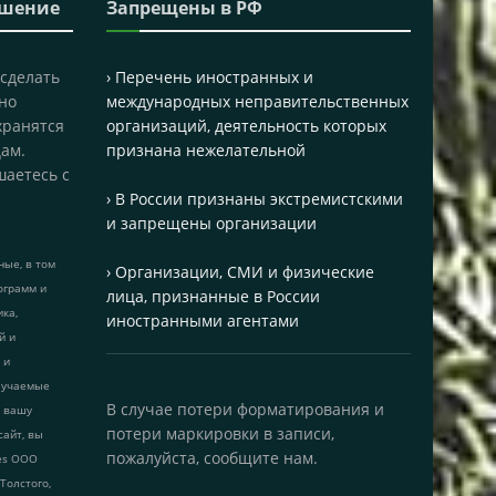
ашение
Запрещены в РФ
 сделать
› Перечень иностранных и
но
международных неправительственных
хранятся
организаций, деятельность которых
ам.
признана нежелательной
шаетесь с
› В России признаны экстремистскими
и запрещены организации
ые, в том
› Организации, СМИ и физические
ограмм и
лица, признанные в России
ика,
иностранными агентами
й и
 и
лучаемые
В случае потери форматирования и
т вашу
потери маркировки в записи,
сайт, вы
пожалуйста, сообщите нам.
ies ООО
 Толстого,