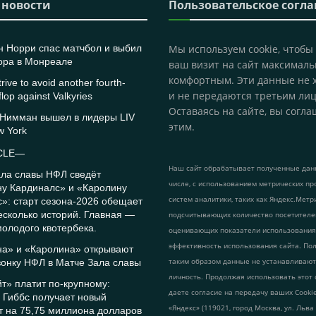
 новости
Пользовательское согл
н Норри спас матчбол и выбил
Мы используем cookie, чтобы
ора в Монреале
ваш визит на сайт максималь
комфортным. Эти данные не 
rive to avoid another fourth-
и не передаются третьим лиц
flop against Valkyries
Оставаясь на сайте, вы согла
 Нимман вышел в лидеры LIV
этим.
w York
CLE—
Наш сайт обрабатывает полученные данн
ала славы НФЛ сведёт
числе, с использованием метрических пр
ну Кардиналс» и «Каролину
систем аналитики, таких как Яндекс.Метр
»: старт сезона-2026 обещает
есколько историй. Главная —
подсчитывающих количество посетителе
олодого квотербека.
оценивающих показатели использования
эффективность использования сайта. По
на» и «Каролина» открывают
таким образом данные не устанавливаю
онку НФЛ в Матче Зала славы
личность. Продолжая использовать этот 
т» платит по-крупному:
даете согласие на передачу ваших Cook
 Гиббс получает новый
«Яндекс» (119021, город Москва, ул. Льва
т на 75,75 миллиона долларов