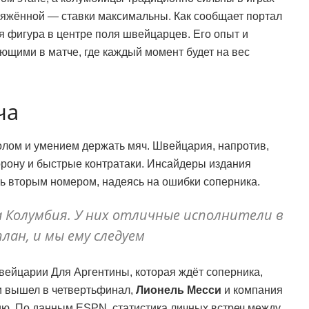
ряжённой — ставки максимальны. Как сообщает портал
 фигура в центре поля швейцарцев. Его опыт и
ающими в матче, где каждый момент будет на вес
ча
лом и умением держать мяч. Швейцария, напротив,
орону и быстрые контратаки. Инсайдеры издания
ть вторым номером, надеясь на ошибки соперника.
а Колумбия. У них отличные исполнители в
план, и мы ему следуем
Швейцарии Для Аргентины, которая ждёт соперника,
ни вышел в четвертьфинал,
Лионель Месси
и компания
ию. По данным ESPN, статистика личных встреч между