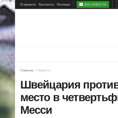
О проекте
Контакты
Реклама
ВСЕ НОВОСТИ
Главная
Новости
Швейцария против
место в четвертьф
Месси