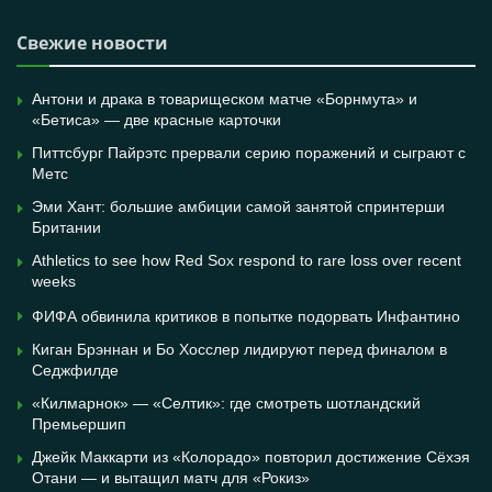
Свежие новости
Антони и драка в товарищеском матче «Борнмута» и
«Бетиса» — две красные карточки
Питтсбург Пайрэтс прервали серию поражений и сыграют с
Метс
Эми Хант: большие амбиции самой занятой спринтерши
Британии
Athletics to see how Red Sox respond to rare loss over recent
weeks
ФИФА обвинила критиков в попытке подорвать Инфантино
Киган Брэннан и Бо Хосслер лидируют перед финалом в
Седжфилде
«Килмарнок» — «Селтик»: где смотреть шотландский
Премьершип
Джейк Маккарти из «Колорадо» повторил достижение Сёхэя
Отани — и вытащил матч для «Рокиз»