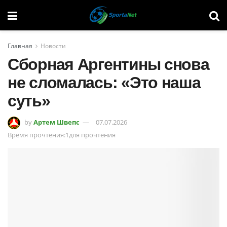
Главная
Новости
Сборная Аргентины снова
не сломалась: «Это наша
суть»
by
Артем Швепс
07.07.2026
Время прочтения:1для прочтения