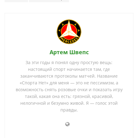
Артем Швепс
За эти годы я понял одну простую вещь:
настоящий спорт начинается там, где
заканчиваются протоколы матчей. Название
«Спорта Нет» для меня — это не пессимизм, а
возможность снять розовые очки и показать игру
такой, какая она есть: грязной, красивой,
нелогичной и безумно живой. Я — голос этой
правды.