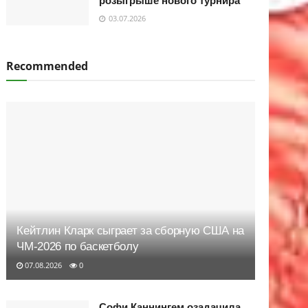
розыгрыше нового турнира
03.07.2026
Recommended
Кейтлин Кларк сыграет за сборную США на
ЧМ-2026 по баскетболу
07.08.2026
0
Софи Каннингем озадачила