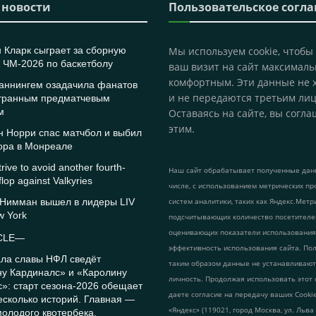
 новости
Пользовательское согл
 Кларк сыграет за сборную
Мы используем cookie, чтобы
 ЧМ-2026 по баскетболу
ваш визит на сайт максималь
комфортным. Эти данные не 
аннингем озадачила фанатов
и не передаются третьим лиц
странным предматчевым
м
Оставаясь на сайте, вы согла
этим.
н Норри спас матчбол и выбил
ора в Монреале
rive to avoid another fourth-
Наш сайт обрабатывает полученные данн
flop against Valkyries
числе, с использованием метрических пр
 Нимман вышел в лидеры LIV
систем аналитики, таких как Яндекс.Метр
w York
подсчитывающих количество посетителе
оценивающих показатели использования
CLE—
эффективность использования сайта. По
ала славы НФЛ сведёт
таким образом данные не устанавливаю
ну Кардиналс» и «Каролину
личность. Продолжая использовать этот 
»: старт сезона-2026 обещает
даете согласие на передачу ваших Cook
есколько историй. Главная —
«Яндекс» (119021, город Москва, ул. Льва
олодого квотербека.