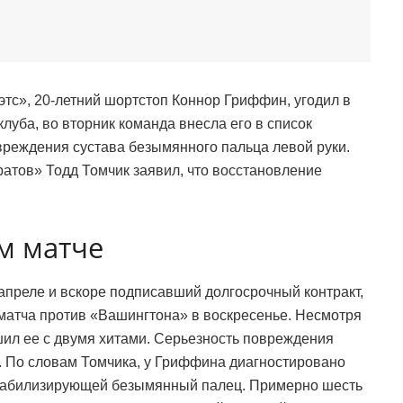
тс», 20-летний шортстоп Коннор Гриффин, угодил в
клуба, во вторник команда внесла его в список
вреждения сустава безымянного пальца левой руки.
атов» Тодд Томчик заявил, что восстановление
м матче
преле и вскоре подписавший долгосрочный контракт,
матча против «Вашингтона» в воскресенье. Несмотря
ршил ее с двумя хитами. Серьезность повреждения
 По словам Томчика, у Гриффина диагностировано
стабилизирующей безымянный палец. Примерно шесть