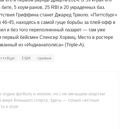
бите, 5 хоум-ранов, 25 RBI и 20 украденных баз.
тствия Гриффина станет Джаред Триоло. «Питтсбург»
 46-45, находясь в самой гуще борьбы за плей-офф в
ил и без того переполненный лазарет — там уже
и первый бейсмен Спенсер Хорвиц. Место в ростере
ванный из «Индианаполиса» (Triple-A).
иттсбург
США
травма
 отдаю футболу и хоккею, но с не меньшим азартом
 в мире большого спорта. Здесь — только честные
ть к игре