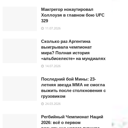
Макгрегор нокаутировал
Холлоуэя в главном бою UFC
329
11.07.2026
Сколько раз Аргентина
выигрывала чемпионат
мира? Полная история
«альбиселесте» на мундиалях
14.07.2026
Последний бой Мины: 23-
летняя звезда ММА не смогла
выжить после столкновения с
грузовиком
24.03.2026
Регбийный Чемпионат Наций
2026: всё о первом