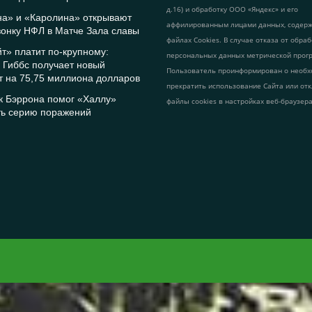
д.16) и обработку ООО «Яндекс» и его
на» и «Каролина» открывают
аффилированным лицами данных, содер
онку НФЛ в Матче Зала славы
файлах Cookies. В случае отказа от обра
т» платит по-крупному:
персональных данных метрической прог
 Гиббс получает новый
Пользователь проинформирован о необх
т на 75,75 миллиона долларов
прекратить использование Сайта или от
к Бэррона помог «Халлу»
файлы cookies в настройках веб-браузера
ть серию поражений