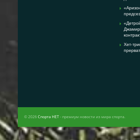
«Аризо
предсез
«Детрой
Джамир
контрак
Хет-три
прерва
© 2026
Спорта НЕТ
- премиум новости из мира спорта.