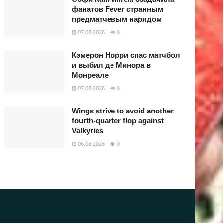
фанатов Fever странным
предматчевым нарядом
07.08.2026
0
Кэмерон Норри спас матчбол
и выбил де Минора в
Монреале
07.08.2026
0
Wings strive to avoid another
fourth-quarter flop against
Valkyries
06.08.2026
0