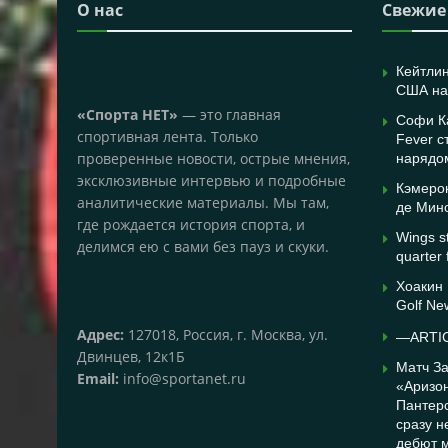
О нас
Свежие
Кейтлин
США на
«Спорта НЕТ»
— это главная
Софи К
спортивная лента. Только
Fever 
проверенные новости, острые мнения,
нарядо
эксклюзивные интервью и подробные
Кэмеро
аналитические материалы. Мы там,
де Мин
где рождается история спорта, и
Wings st
делимся ею с вами без пауз и скуки.
quarter 
Хоакин
Golf Ne
Адрес:
127018, Россия, г. Москва, ул.
—ARTI
Двинцев, 12к1Б
Матч З
Email:
info@sportanet.ru
«Аризо
Пантерс
сразу н
дебют м