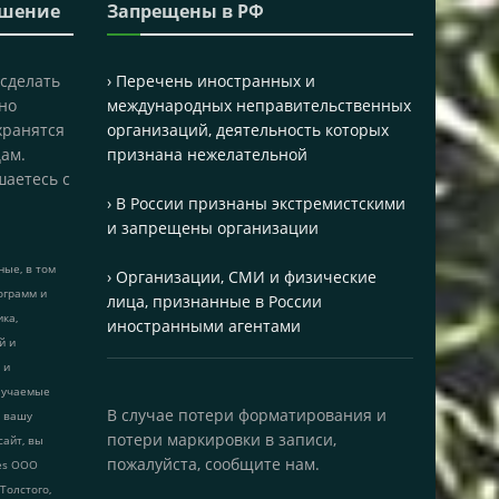
ашение
Запрещены в РФ
 сделать
› Перечень иностранных и
но
международных неправительственных
хранятся
организаций, деятельность которых
ам.
признана нежелательной
шаетесь с
› В России признаны экстремистскими
и запрещены организации
ые, в том
› Организации, СМИ и физические
ограмм и
лица, признанные в России
ика,
иностранными агентами
й и
 и
лучаемые
В случае потери форматирования и
т вашу
потери маркировки в записи,
сайт, вы
пожалуйста, сообщите нам.
ies ООО
 Толстого,