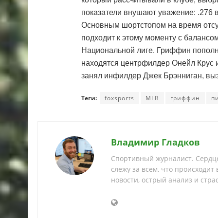
показатели внушают уважение: .276 в 
Основным шортстопом на время отсу
подходит к этому моменту с балансом
Национальной лиге. Гриффин пополн
находятся центрфилдер Онейл Крус 
занял инфилдер Джек Брэнниган, выз
Теги:
foxsports
MLB
гриффин
п
Владимир Гладков
Спортивный журналист. Сердце
слежу за всем, что происходит
новости, острый анализ и страс