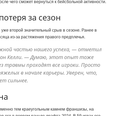
после чего сможет вернуться к бейсбольной активности.
потеря за сезон
уже второй значительный срыв в сезоне. Ранее в
сяца из-за растяжения правого предплечья.
жной частью нашего успеха, — отметил
он Келли. — Думаю, этот опыт тоже
рез травмы проходят все игроки. Просто
яжелых в начале карьеры. Уверен, что,
ет сильнее.
на
 именно тем краеугольным камнем франшизы, на
в его в первом раунде драфта-2024. В 59 играх его