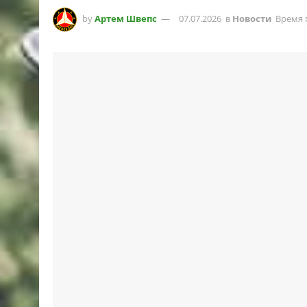
by
Артем Швепс
07.07.2026
в
Новости
Время 