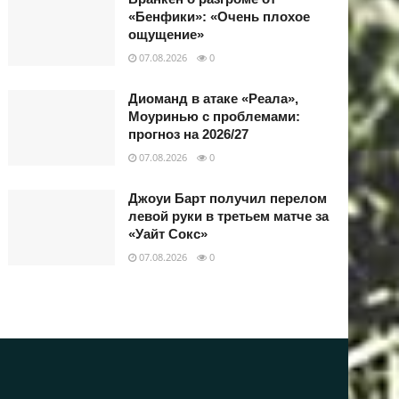
«Бенфики»: «Очень плохое
ощущение»
07.08.2026
0
Диоманд в атаке «Реала»,
Моуринью с проблемами:
прогноз на 2026/27
07.08.2026
0
Джоуи Барт получил перелом
левой руки в третьем матче за
«Уайт Сокс»
07.08.2026
0