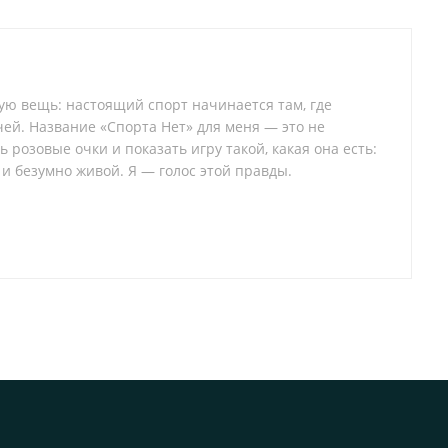
тую вещь: настоящий спорт начинается там, где
ей. Название «Спорта Нет» для меня — это не
 розовые очки и показать игру такой, какая она есть:
 и безумно живой. Я — голос этой правды.