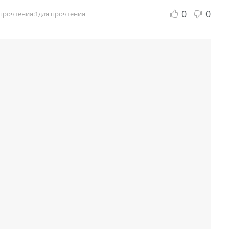
0
0
прочтения:1для прочтения