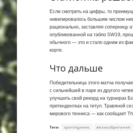
Если смотреть на цифры, то преимущ
нивелировалось большим числом нев
рационально, заставляя соперницу ат
опубликованной на табло SW19, про
обычного — это и стало одним из фа
корте.
Что дальше
Победительница этого матча получае
с сильнейшей в паре из другого четв
улучшить свой рекорд на турнирах Бо
претендентках на титул. Травяной с
мирового тенниса — как сообщает Th
Теги:
sportingnews
великобритания