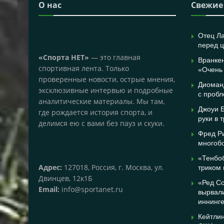
О нас
Свежие
Отец Л
перед 
«Спорта НЕТ»
— это главная
Вранкен
спортивная лента. Только
«Очень
проверенные новости, острые мнения,
Диоман
эксклюзивные интервью и подробные
с пробл
аналитические материалы. Мы там,
Джоуи 
где рождается история спорта, и
руки в 
делимся ею с вами без пауз и скуки.
Фред Р
многоб
«Тенбоб
Адрес:
127018, Россия, г. Москва, ул.
триком 
Двинцев, 12к1Б
«Ред Со
Email:
info@sportanet.ru
вырвали
иннинг
Кейтлин