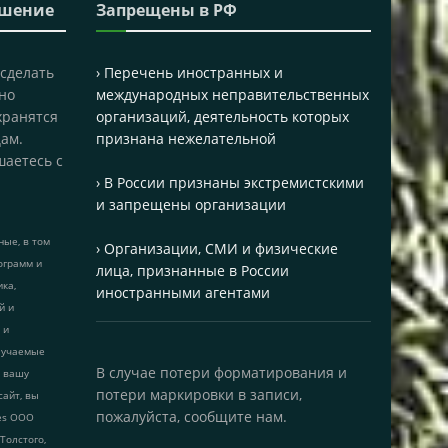
ашение
Запрещены в РФ
 сделать
› Перечень иностранных и
но
международных неправительственных
хранятся
организаций, деятельность которых
ам.
признана нежелательной
шаетесь с
› В России признаны экстремистскими
и запрещены организации
ые, в том
› Организации, СМИ и физические
ограмм и
лица, признанные в России
ика,
иностранными агентами
й и
 и
лучаемые
В случае потери форматирования и
т вашу
потери маркировки в записи,
сайт, вы
пожалуйста, сообщите нам.
ies ООО
 Толстого,