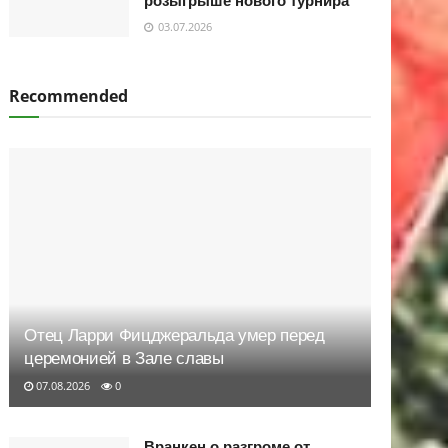
розыгрыше нового турнира
03.07.2026
Recommended
Отец Ларри Фицджеральда умер перед
церемонией в Зале славы
07.08.2026
0
Вранкен о разгроме от