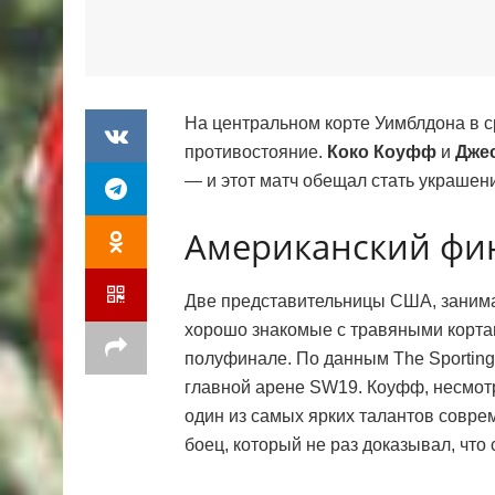
На центральном корте Уимблдона в 
противостояние.
Коко Коуфф
и
Дже
— и этот матч обещал стать украшен
Американский фин
Две представительницы США, занима
хорошо знакомые с травяными кортами
полуфинале. По данным The Sporting
главной арене SW19. Коуфф, несмотр
один из самых ярких талантов совре
боец, который не раз доказывал, чт