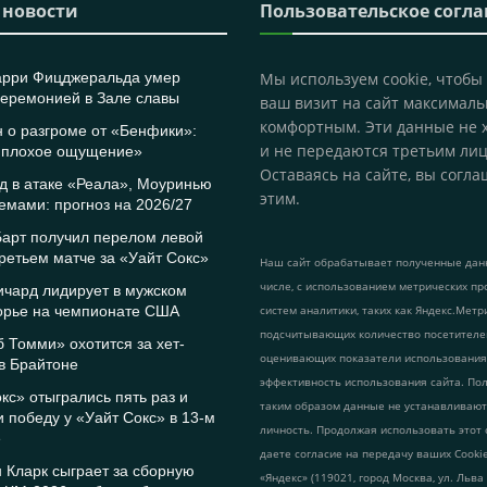
 новости
Пользовательское согл
арри Фицджеральда умер
Мы используем cookie, чтобы
церемонией в Зале славы
ваш визит на сайт максималь
комфортным. Эти данные не 
 о разгроме от «Бенфики»:
и не передаются третьим лиц
 плохое ощущение»
Оставаясь на сайте, вы согла
д в атаке «Реала», Моуринью
этим.
емами: прогноз на 2026/27
Барт получил перелом левой
третьем матче за «Уайт Сокс»
Наш сайт обрабатывает полученные данн
числе, с использованием метрических пр
ичард лидирует в мужском
орье на чемпионате США
систем аналитики, таких как Яндекс.Метр
подсчитывающих количество посетителе
 Томми» охотится за хет-
оценивающих показатели использования
в Брайтоне
эффективность использования сайта. По
кс» отыгрались пять раз и
таким образом данные не устанавливаю
 победу у «Уайт Сокс» в 13-м
личность. Продолжая использовать этот 
е
даете согласие на передачу ваших Cook
 Кларк сыграет за сборную
«Яндекс» (119021, город Москва, ул. Льва