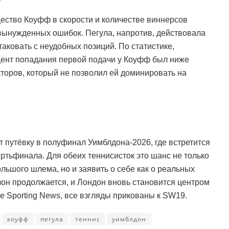
ество Коуфф в скорости и количестве виннерсов
ынужденных ошибок. Пегула, напротив, действовала
аковать с неудобных позиций. По статистике,
цент попадания первой подачи у Коуфф был ниже
кторов, который не позволил ей доминировать на
т путёвку в полуфинал Уимблдона-2026, где встретится
ертьфинала. Для обеих теннисисток это шанс не только
льшого шлема, но и заявить о себе как о реальных
езон продолжается, и Лондон вновь становится центром
e Sporting News, все взгляды прикованы к SW19.
коуфф
пегула
теннис
уимблдон