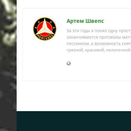
Артем Швепс
За эти годы я понял одну прос
заканчиваются протоколы матч
пессимизм, а возможность снять
грязной, красивой, нелогичной