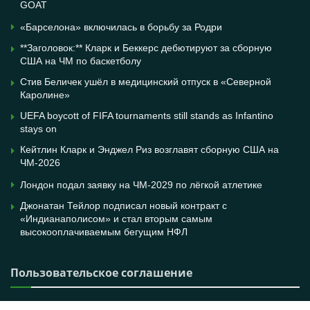
GOAT
«Барселона» включилась в борьбу за Родри
**Заголовок:** Кларк и Беккерс дебютируют за сборную
США на ЧМ по баскетболу
Стив Беличек ушёл в медицинский отпуск в «Северной
Каролине»
UEFA boycott of FIFA tournaments still stands as Infantino
stays on
Кейтлин Кларк и Энджел Риз возглавят сборную США на
ЧМ-2026
Лондон подал заявку на ЧМ-2029 по лёгкой атлетике
Джонатан Тейлор подписал новый контракт с
«Индианаполисом» и стал вторым самым
высокооплачиваемым бегущим НФЛ
Пользовательское соглашение
Мы используем cookie, чтобы сделать ваш визит на сайт