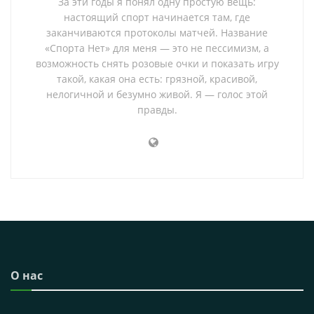
За эти годы я понял одну простую вещь:
настоящий спорт начинается там, где
заканчиваются протоколы матчей. Название
«Спорта Нет» для меня — это не пессимизм, а
возможность снять розовые очки и показать игру
такой, какая она есть: грязной, красивой,
нелогичной и безумно живой. Я — голос этой
правды.
О нас