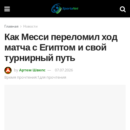
Главная
Новости
Как Месси переломил ход
матча с Египтом и свой
турнирный путь
by
Артем Швепс
07.07.2026
Время прочтения:1для прочтения