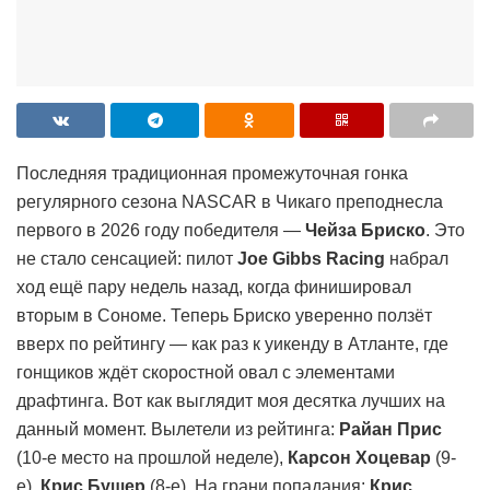
Последняя традиционная промежуточная гонка
регулярного сезона NASCAR в Чикаго преподнесла
первого в 2026 году победителя —
Чейза Бриско
. Это
не стало сенсацией: пилот
Joe Gibbs Racing
набрал
ход ещё пару недель назад, когда финишировал
вторым в Сономе. Теперь Бриско уверенно ползёт
вверх по рейтингу — как раз к уикенду в Атланте, где
гонщиков ждёт скоростной овал с элементами
драфтинга. Вот как выглядит моя десятка лучших на
данный момент. Вылетели из рейтинга:
Райан Прис
(10-е место на прошлой неделе),
Карсон Хоцевар
(9-
е),
Крис Бушер
(8-е). На грани попадания:
Крис