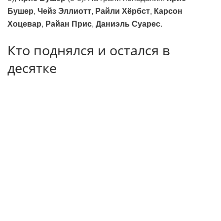
Бушер
,
Чейз Эллиотт
,
Райли Хёрбст
,
Карсон
Хоцевар
,
Райан Прис
,
Даниэль Суарес
.
Кто поднялся и остался в
десятке
Алекс Боуман
выдал две гонки подряд без провалов:
десятое место в Сономе сменилось пятым в Чикаго.
Для него и того сезона, который он проводит, это
крепкая серия топ-10.
Бубба Уоллес
финишировал
шестым в Чикаго — это уже третий результат в топ-6 за
последние пять гонок. Сейчас он идёт 13-м в общем
зачёте пилотов.
Уильям Байрон
выиграл оба этапа в
Чикаго, лидировал 94 круга — больше всех в пелотоне
— но в итоге финишировал лишь четвёртым. Если
продолжит в том же духе, победа не за горами.
Тайлер
Реддик
попал в неприятности: прокол радиатора