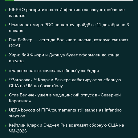
FIFPRO раскритиковала Инфантино за злоупотребление
властью
Чемпионат мира PDC по дартсу пройдёт с 11 декабря по 3
января
Род Лейвер — легенда Большого шлема, которую считают
GOAT
Хирн: бой Фьюри и Джошуа будет оформлен до конца
августа
«Барселона» включилась в борьбу за Родри
**Заголовок:** Кларк и Беккерс дебютируют за сборную
США на ЧМ по баскетболу
Стив Беличек ушёл в медицинский отпуск в «Северной
Каролине»
UEFA boycott of FIFA tournaments still stands as Infantino
stays on
Кейтлин Кларк и Энджел Риз возглавят сборную США на
ЧМ-2026