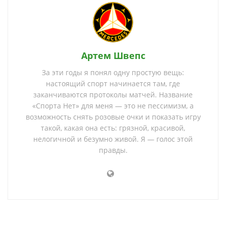
Артем Швепс
За эти годы я понял одну простую вещь:
настоящий спорт начинается там, где
заканчиваются протоколы матчей. Название
«Спорта Нет» для меня — это не пессимизм, а
возможность снять розовые очки и показать игру
такой, какая она есть: грязной, красивой,
нелогичной и безумно живой. Я — голос этой
правды.