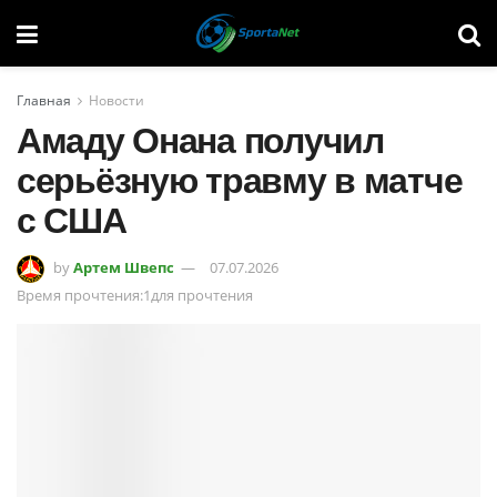
Главная
Новости
Амаду Онана получил
серьёзную травму в матче
с США
by
Артем Швепс
07.07.2026
Время прочтения:1для прочтения