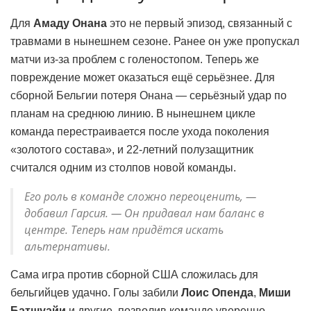
Для
Амаду Онана
это не первый эпизод, связанный с
травмами в нынешнем сезоне. Ранее он уже пропускал
матчи из-за проблем с голеностопом. Теперь же
повреждение может оказаться ещё серьёзнее. Для
сборной Бельгии потеря Онана — серьёзный удар по
планам на среднюю линию. В нынешнем цикле
команда перестраивается после ухода поколения
«золотого состава», и 22-летний полузащитник
считался одним из столпов новой команды.
Его роль в команде сложно переоценить, —
добавил Гарсия. — Он придавал нам баланс в
центре. Теперь нам придётся искать
альтернативы.
Сама игра против сборной США сложилась для
бельгийцев удачно. Голы забили
Лоис Опенда
,
Миши
Батшуайи
и другие, позволив команде уверенно