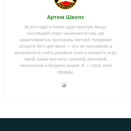
Артем Швепс
За эти годы я понял одну простую вещь:
настоящий спорт начинается там, где
заканчиваются протоколы матчей. Название
«Спорта Нет» для меня — это не пессимизм, а
возможность снять розовые очки и показать игру
такой, какая она есть: грязной, красивой,
нелогичной и безумно живой. Я — голос этой
правды.