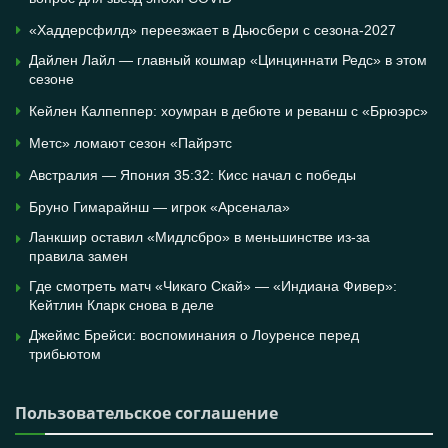
«Хаддерсфилд» переезжает в Дьюсбери с сезона-2027
Дайлен Лайл — главный кошмар «Цинциннати Редс» в этом
сезоне
Кейлен Калпеппер: хоумран в дебюте и реванш с «Брюэрс»
Метс» ломают сезон «Пайрэтс
Австралия — Япония 35:32: Кисс начал с победы
Бруно Гимарайнш — игрок «Арсенала»
Ланкшир оставил «Мидлсбро» в меньшинстве из-за
правила замен
Где смотреть матч «Чикаго Скай» — «Индиана Фивер»:
Кейтлин Кларк снова в деле
Джеймс Брейси: воспоминания о Лоуренсе перед
трибьютом
Пользовательское соглашение