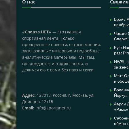
О нас
Свежие
Брайс А
ноябрь
«Спорта НЕТ»
— это главная
Чикаго
спортивная лента. Только
Спаркс
проверенные новости, острые мнения,
Kyle Har
эксклюзивные интервью и подробные
past Pir
аналитические материалы. Мы там,
NWSL на
где рождается история спорта, и
за женс
делимся ею с вами без пауз и скуки.
Мэтт Ол
и обош
Брианн
Адрес:
127018, Россия, г. Москва, ул.
Йорку»
Двинцев, 12к1Б
Аарон Д
Email:
info@sportanet.ru
«Рэмс»
Сабонис
обмен 