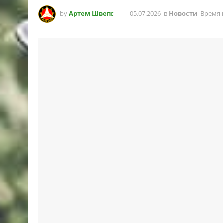
by
Артем Швепс
05.07.2026
в
Новости
Время 