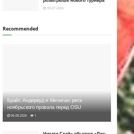
розыгрыше нового турнира
03.07.2026
Recommended
Брайс Андервуд и Мичиган: риск
ноябрьского провала перед OSU
06.08.2026
1
Чикаго Скай» обыграл «Лос-