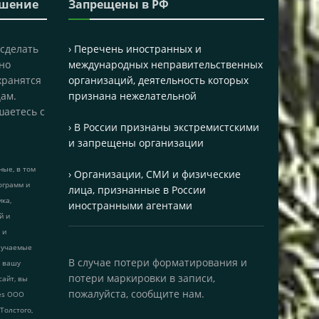
ашение
Запрещены в РФ
 сделать
› Перечень иностранных и
но
международных неправительственных
хранятся
организаций, деятельность которых
ам.
признана нежелательной
шаетесь с
› В России признаны экстремистскими
и запрещены организации
ые, в том
› Организации, СМИ и физические
ограмм и
лица, признанные в России
ика,
иностранными агентами
й и
 и
лучаемые
В случае потери форматирования и
т вашу
потери маркировки в записи,
сайт, вы
пожалуйста, сообщите нам.
ies ООО
 Толстого,