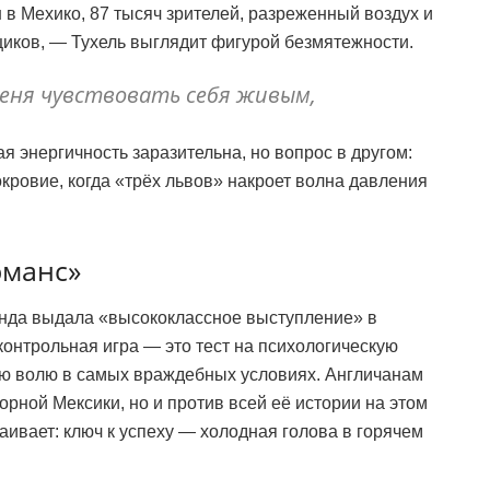
в Мехико, 87 тысяч зрителей, разреженный воздух и
иков, — Тухель выглядит фигурой безмятежности.
ня чувствовать себя живым,
ая энергичность заразительна, но вопрос в другом:
окровие, когда «трёх львов» накроет волна давления
рманс»
манда выдала «высококлассное выступление» в
 контрольная игра — это тест на психологическую
ою волю в самых враждебных условиях. Англичанам
борной Мексики, но и против всей её истории на этом
аивает: ключ к успеху — холодная голова в горячем