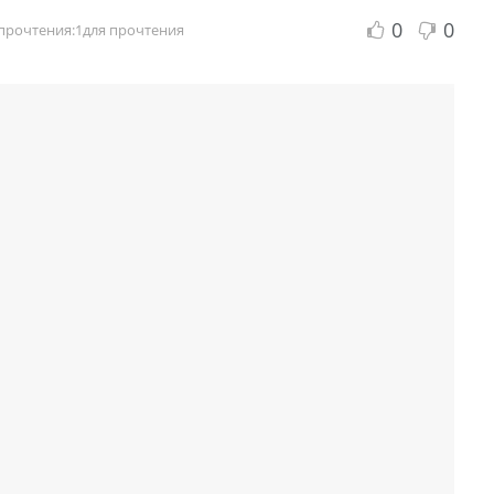
0
0
прочтения:1для прочтения