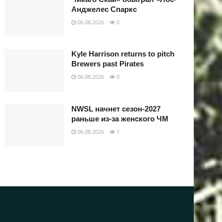
Анджелес Спаркс
06.08.2026
0
Kyle Harrison returns to pitch
Brewers past Pirates
06.08.2026
0
NWSL начнет сезон-2027
раньше из-за женского ЧМ
06.08.2026
1