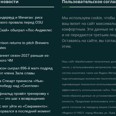
 новости
Пользовательское согл
ндервуд и Мичиган: риск
Мы используем cookie, чтобы
ского провала перед OSU
ваш визит на сайт максималь
комфортным. Эти данные не 
 Скай» обыграл «Лос-Анджелес
и не передаются третьим лиц
Оставаясь на сайте, вы согла
rison returns to pitch Brewers
этим.
ates
чнет сезон-2027 раньше из-
кого ЧМ
Наш сайт обрабатывает полученные данн
числе, с использованием метрических пр
сон сыграл 896-й матч подряд
ёл члена Зала славы
систем аналитики, таких как Яндекс.Метр
подсчитывающих количество посетителе
а Стюарт принесла «Нью-
оценивающих показатели использования
 победу над «Сиэтлом»
эффективность использования сайта. По
ональд провёл тренировку с
таким образом данные не устанавливаю
 — это шаг к возвращению
личность. Продолжая использовать этот 
 мог уйти из «Сакраменто»:
даете согласие на передачу ваших Cook
сорвался в последний момент
«Яндекс» (119021, город Москва, ул. Льва