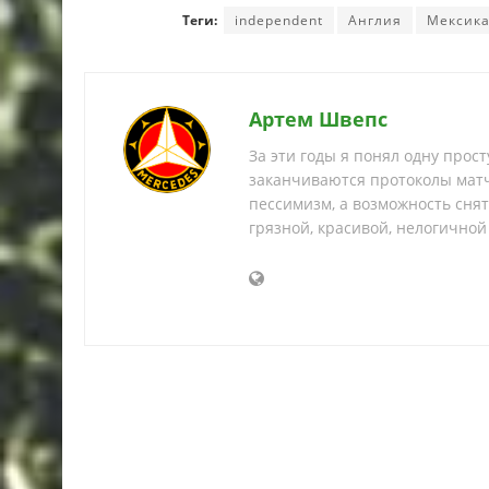
Теги:
independent
Англия
Мексик
Артем Швепс
За эти годы я понял одну прос
заканчиваются протоколы матч
пессимизм, а возможность снять
грязной, красивой, нелогичной