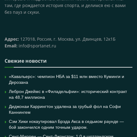
там, где рождается история спорта, и делимся ею с вами
без пауз и скуки.
Адрес:
127018, Россия, г. Москва, ул. Двинцев, 12к1Б
Email:
info@sportanet.ru
Свежие новости
«Кавальерс»: чемпион НБА за $11 млн вместо Куминги и
Дерозана
Леброн Джеймс в «Филадельфии»: исторический контракт
на 48,7 миллиона
Диджонаи Каррингтон удалена за грубый фол на Софи
Каннингем
Сэм Хики нокаутировал Брэда Акса в седьмом раунде —
бой закончился одним точным ударом.
Сент-Миррен — Сент-Джонстон: 1:0 в шотландском