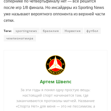
сопернике по четвертьфиналу нет — всё решится
после игр 1/8 финала. Но инсайдеры из Sporting News
уже называют вероятного оппонента из верхней части
сетки.
Теги:
sportingnews
бразилия
Норвегия
футбол
чемпионатмира
Артем Швепс
За эти годы я понял одну простую вещь:
настоящий спорт начинается там, где
заканчиваются протоколы матчей. Название
«Спорта Нет» для меня — это не пессимизм, а