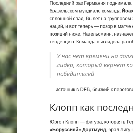
Последний раз Германия поднимала н
бразильском мундиале команда
Йоах
сплошной спад. Вылет на групповом 
наций, и вот теперь — позор в матче
позиций ниже. Нагельсманн, назнач
тенденцию. Команда выглядела разобр
У нас нет времени на дол
лидер, который вернёт к
победителей
— источник в DFB, близкий к перего
Клопп как послед
Юрген Клопп — фигура, которая в Ге
«Боруссией» Дортмунд
, брал Лигу