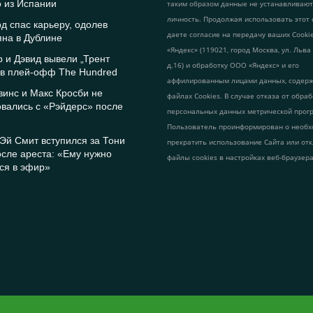
 из Испании
таким образом данные не устанавливаю
личность. Продолжая использовать этот 
д спас карьеру, одолев
даете согласие на передачу ваших Cook
на в Дублине
«Яндекс» (119021, город Москва, ул. Льва
 и Дэвид вывели „Трент
д.16) и обработку ООО «Яндекс» и его
 в плей-офф The Hundred
аффилированным лицами данных, содер
зинс и Макс Кросби не
файлах Cookies. В случае отказа от обра
вались с «Рэйдерс» после
персональных данных метрической прог
Пользователь проинформирован о необх
Эй Смит вступился за Тони
прекратить использование Сайта или от
сле ареста: «Ему нужно
файлы cookies в настройках веб-браузера
ся в эфир»