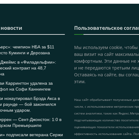
 новости
Пользовательское согл
ерс»: чемпион НБА за $11
Мы используем cookie, чтобы
сто Куминги и Дерозана
ваш визит на сайт максималь
комфортным. Эти данные не 
 Джеймс в «Филадельфии»:
и не передаются третьим лиц
еский контракт на 48,7
на
Оставаясь на сайте, вы согла
этим.
и Каррингтон удалена за
 фол на Софи Каннингем
и нокаутировал Брэда Акса в
Наш сайт обрабатывает полученные данн
м раунде — бой закончился
числе, с использованием метрических пр
точным ударом.
систем аналитики, таких как Яндекс.Метр
ррен — Сент-Джонстон: 1:0 в
подсчитывающих количество посетителе
дском Премьершипе
оценивающих показатели использования
эффективность использования сайта. По
си» подписали ветерана Сержи