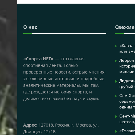
О нас
Свежие
«Каваль
млн вме
«Спорта НЕТ»
— это главная
Леброн
спортивная лента. Только
историч
проверенные новости, острые мнения,
миллио
эксклюзивные интервью и подробные
Диджона
аналитические материалы. Мы там,
грубый
где рождается история спорта, и
Сэм Хик
делимся ею с вами без пауз и скуки.
седьмо
одним 
Сент-Ми
шотлан
Адрес:
127018, Россия, г. Москва, ул.
«Гэлак
Двинцев, 12к1Б