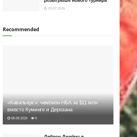
розыгрыше нового турнира
03.07.2026
Recommended
«Кавальерс»: чемпион НБА за $11 млн
вместо Куминги и Дерозана
08.08.2026
0
Леброн Джеймс в