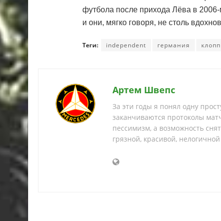
футбола после прихода Лёва в 2006-
и они, мягко говоря, не столь вдохн
Теги:
independent
германия
клопп
Артем Швепс
За эти годы я понял одну прос
заканчиваются протоколы матч
пессимизм, а возможность снять
грязной, красивой, нелогичной