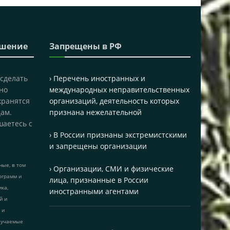
ашение
Запрещены в РФ
 сделать
› Перечень иностранных и
но
международных неправительственных
хранятся
организаций, деятельность которых
ам.
признана нежелательной
шаетесь с
› В России признаны экстремистскими
и запрещены организации
ые, в том
› Организации, СМИ и физические
ограмм и
лица, признанные в России
ика,
иностранными агентами
й и
 и
лучаемые