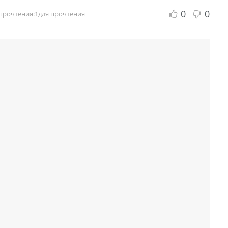
0
0
прочтения:1для прочтения