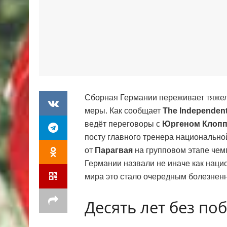
Сборная Германии переживает тяжел
меры. Как сообщает
The Independen
ведёт переговоры с
Юргеном Клоп
посту главного тренера национально
от
Парагвая
на групповом этапе чем
Германии назвали не иначе как нац
мира это стало очередным болезненн
Десять лет без по