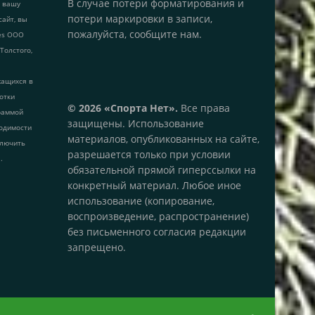
В случае потери форматирования и
т вашу
потери маркировки в записи,
сайт, вы
пожалуйста, сообщите нам.
ies ООО
 Толстого,
жащихся в
ботки
© 2026 «Спорта Нет».
Все права
раммой
защищены. Использование
одимости
материалов, опубликованных на сайте,
ключить
разрешается только при условии
.
обязательной прямой гиперссылки на
конкретный материал. Любое иное
использование (копирование,
воспроизведение, распространение)
без письменного согласия редакции
запрещено.