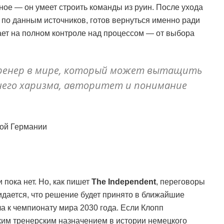
вное — он умеет строить команды из руин. После ухода
, по данным источников, готов вернуться именно ради
ает на полном контроле над процессом — от выбора
ренер в мире, который может вытащить
 него харизма, авторитет и понимание
ной Германии
пока нет. Но, как пишет
The Independent
, переговоры
идается, что решение будет принято в ближайшие
а к чемпионату мира 2030 года. Если Клопп
ким тренерским назначением в истории немецкого