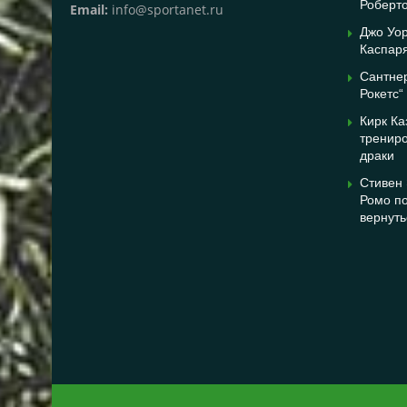
Роберто
Email:
info@sportanet.ru
Джо Уор
Каспаря
Сантнер
Рокетс“
Кирк Ка
трениро
драки
Стивен 
Ромо по
вернуть