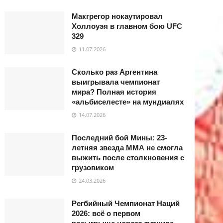
Макгрегор нокаутировал
Холлоуэя в главном бою UFC
329
11.07.2026
Сколько раз Аргентина
выигрывала чемпионат
мира? Полная история
«альбиселесте» на мундиалях
14.07.2026
Последний бой Мины: 23-
летняя звезда ММА не смогла
выжить после столкновения с
грузовиком
24.03.2026
Регбийный Чемпионат Наций
2026: всё о первом