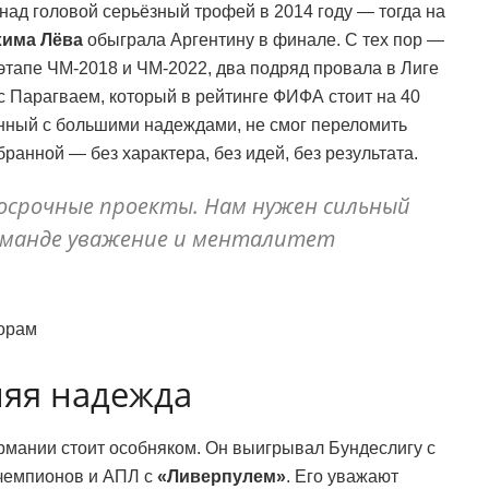
ад головой серьёзный трофей в 2014 году — тогда на
има Лёва
обыграла Аргентину в финале. С тех пор —
этапе ЧМ-2018 и ЧМ-2022, два подряд провала в Лиге
 с Парагваем, который в рейтинге ФИФА стоит на 40
енный с большими надеждами, не смог переломить
анной — без характера, без идей, без результата.
госрочные проекты. Нам нужен сильный
оманде уважение и менталитет
ворам
няя надежда
рмании стоит особняком. Он выигрывал Бундеслигу с
 чемпионов и АПЛ с
«Ливерпулем»
. Его уважают