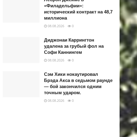
«Филадельфии»:
исторический контракт на 48,7
миллиона
08.08.2026
0
Диджонаи Каррингтон
удалена за грубый фол на
Софи Каннингем
08.08.2026
0
Сэм Хики нокаутировал
Брэда Акса в седьмом раунде
— бой закончился одним
точным ударом.
08.08.2026
0