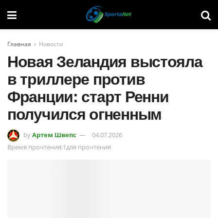
Главная
Новости
Новая Зеландия выстояла
в триллере против
Франции: старт Ренни
получился огненным
by
Артем Швепс
04.07.2026
Время прочтения:1для прочтения