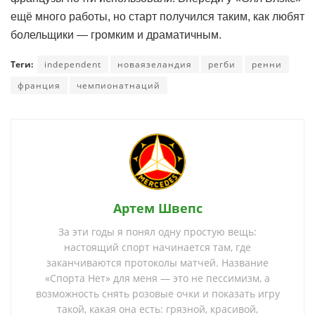
ещё много работы, но старт получился таким, как любят
болельщики — громким и драматичным.
Теги:
independent
новаязеландия
регби
ренни
франция
чемпионатнаций
Артем Швепс
За эти годы я понял одну простую вещь:
настоящий спорт начинается там, где
заканчиваются протоколы матчей. Название
«Спорта Нет» для меня — это не пессимизм, а
возможность снять розовые очки и показать игру
такой, какая она есть: грязной, красивой,