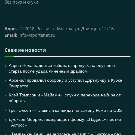
без пауз и скуки.
Адрес:
127018, Россия, г. Москва, ул. Двинцев, 12к1Б
Email:
info@sportanet.ru
Свежие новости
Аарон Нола надеется избежать пропуска следующего
старта после удара линейным драйвом
Арсенал провалил оборону и уступил Дортмунду в Кубке
Эмиратов
Клэй Томпсон и «Майами»: слухи о переходе набирают
обороты
Грег Олсен — главный кандидат на замену Ромо на CBS
Джексон Меррилл возвращает форму: «Падрес» против
«Астрос»
«Тампа-Бэй Рейс» нацелилась на свип с «Сиэтлом» без