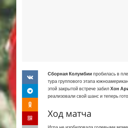
Сборная Колумбии
пробилась в пле
тура группового этапа южноамерика
этой закрытой встрече забил
Хон Ар
реализовали свой шанс и теперь гото
Ход матча
Игра не изобиловала голевыми моме