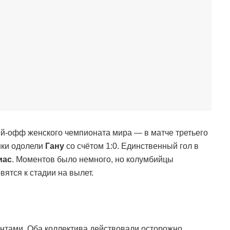
й-офф женского чемпионата мира — в матче третьего
нки одолели
Гану
со счётом 1:0. Единственный гол в
иас
. Моментов было немного, но колумбийцы
вятся к стадии на вылет.
нтами. Оба коллектива действовали осторожно,