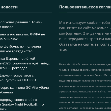
 новости
Пользовательское согл
Пол хочет реванш с Томми
Мы используем cookie, чтобы
в январе
ваш визит на сайт максималь
комфортным. Эти данные не 
ино и его письмо: ФИФА не
и не передаются третьим лиц
на ошибках
Оставаясь на сайте, вы согла
ие футболистки получили
этим.
ийское гражданство
нат Европы по лёгкой
е-2026: Бирмингем ждёт звёзд,
Наш сайт обрабатывает полученные данн
нсон — рекордов
числе, с использованием метрических пр
арукян встретится с
систем аналитики, таких как Яндекс.Метр
ио Руффи на UFC 331
подсчитывающих количество посетителе
оценивающих показатели использования
вори: капитана SC Villa убили
эффективность использования сайта. По
аблении
таким образом данные не устанавливаю
ндервуд снова споёт в
личность. Продолжая использовать этот 
е Sunday Night Football: что
даете согласие на передачу ваших Cook
лось