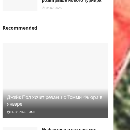
розыгрыше нового турнира
03.07.2026
Recommended
Джейк Пол хочет реванш с Томми Фьюри в
январе
06.08.2026
0
Инфантино и его письмо: