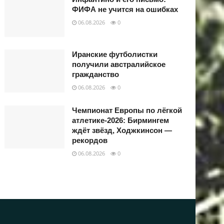
ФИФА не учится на ошибках
06.08.2026
0
Иранские футболистки
получили австралийское
гражданство
06.08.2026
0
Чемпионат Европы по лёгкой
атлетике-2026: Бирмингем
ждёт звёзд, Ходжкинсон —
рекордов
06.08.2026
0