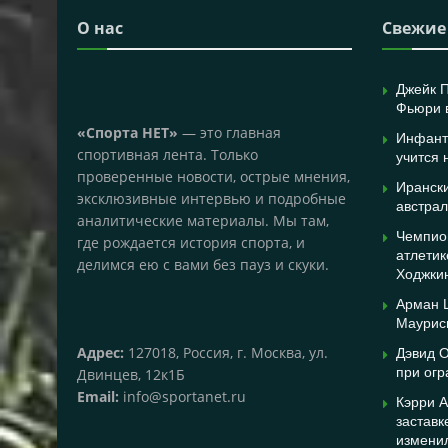
О нас
Свежие
Джейк 
Фьюри 
«Спорта НЕТ»
— это главная
Инфант
спортивная лента. Только
учится 
проверенные новости, острые мнения,
Иранск
эксклюзивные интервью и подробные
австрал
аналитические материалы. Мы там,
Чемпио
где рождается история спорта, и
атлетик
делимся ею с вами без пауз и скуки.
Ходжки
Арман Ц
Маурис
Адрес:
127018, Россия, г. Москва, ул.
Дэвид О
при огр
Двинцев, 12к1Б
Email:
info@sportanet.ru
Кэрри А
заставк
измени