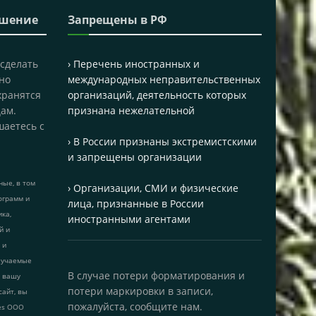
ашение
Запрещены в РФ
 сделать
› Перечень иностранных и
но
международных неправительственных
хранятся
организаций, деятельность которых
ам.
признана нежелательной
шаетесь с
› В России признаны экстремистскими
и запрещены организации
ые, в том
› Организации, СМИ и физические
ограмм и
лица, признанные в России
ика,
иностранными агентами
й и
 и
лучаемые
В случае потери форматирования и
т вашу
потери маркировки в записи,
сайт, вы
пожалуйста, сообщите нам.
ies ООО