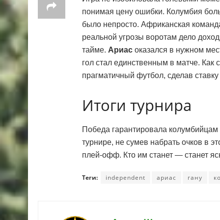
понимая цену ошибки. Колумбия бол
было непросто. Африканская команда,
реальной угрозы воротам дело дохо
тайме.
Ариас
оказался в нужном мест
гол стал единственным в матче. Как 
прагматичный футбол, сделав ставку 
Итоги турнира
Победа гарантировала колумбийцам м
турнире, не сумев набрать очков в э
плей-офф. Кто им станет — станет яс
Теги:
independent
ариас
гану
к