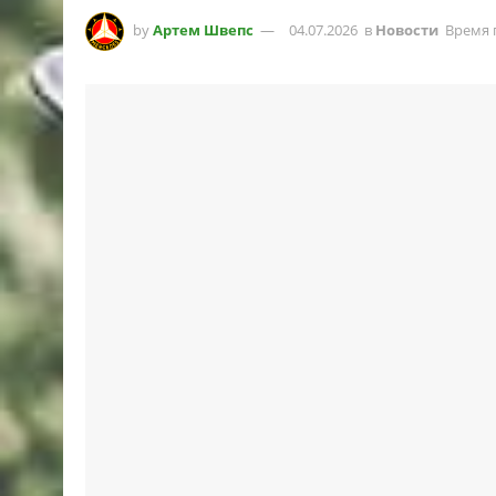
by
Артем Швепс
04.07.2026
в
Новости
Время 