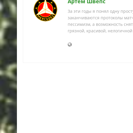
Артем Швепс
За эти годы я понял одну прос
заканчиваются протоколы матч
пессимизм, а возможность снять
грязной, красивой, нелогичной