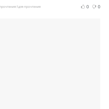
0
0
прочтения:1для прочтения