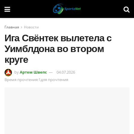
Главная
Новости
Ига Свёнтек вылетела с
Уимблдона во втором
круге
by
Артем Швепс
04.07.2026
Время прочтения:1для прочтения