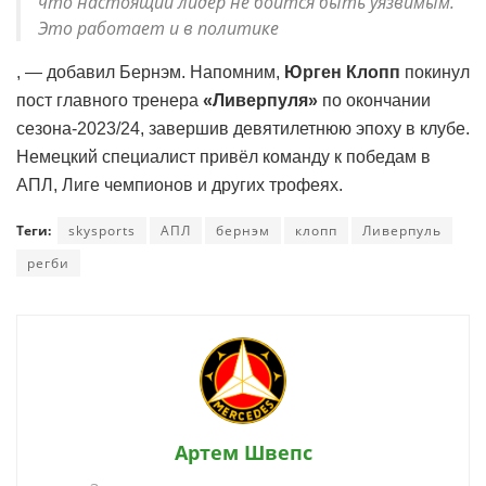
что настоящий лидер не боится быть уязвимым.
Это работает и в политике
, — добавил Бернэм. Напомним,
Юрген Клопп
покинул
пост главного тренера
«Ливерпуля»
по окончании
сезона-2023/24, завершив девятилетнюю эпоху в клубе.
Немецкий специалист привёл команду к победам в
АПЛ, Лиге чемпионов и других трофеях.
Теги:
skysports
АПЛ
бернэм
клопп
Ливерпуль
регби
Артем Швепс