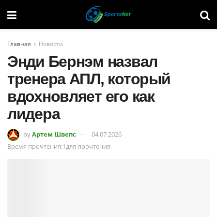
Главная
Новости
Энди Бернэм назвал
тренера АПЛ, который
вдохновляет его как
лидера
by
Артем Швепс
04.07.2026
Время прочтения:1для прочтения