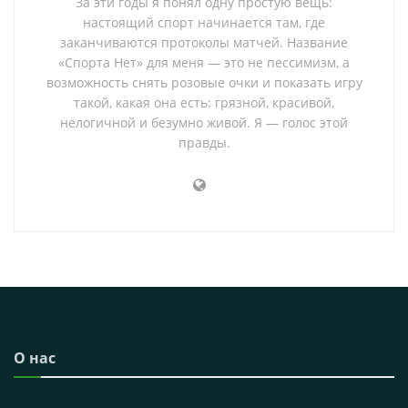
За эти годы я понял одну простую вещь:
настоящий спорт начинается там, где
заканчиваются протоколы матчей. Название
«Спорта Нет» для меня — это не пессимизм, а
возможность снять розовые очки и показать игру
такой, какая она есть: грязной, красивой,
нелогичной и безумно живой. Я — голос этой
правды.
О нас