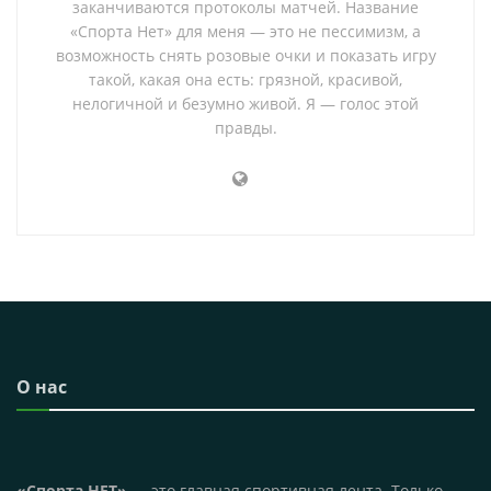
заканчиваются протоколы матчей. Название
«Спорта Нет» для меня — это не пессимизм, а
возможность снять розовые очки и показать игру
такой, какая она есть: грязной, красивой,
нелогичной и безумно живой. Я — голос этой
правды.
О нас
«Спорта НЕТ»
— это главная спортивная лента. Только