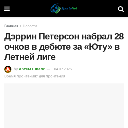
Главная
Новости
Дэррин Петерсон набрал 28
очков в дебюте за «Юту» в
Летней лиге
by
Артем Швепс
04.07.2026
Время прочтения:1для прочтения