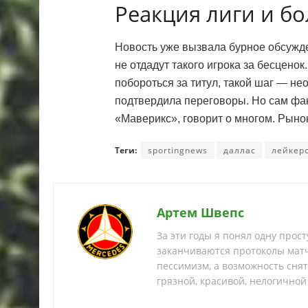
Реакция лиги и б
Новость уже вызвала бурное обсужде
не отдадут такого игрока за бесцено
побороться за титул, такой шаг — не
подтвердила переговоры. Но сам фак
«Маверикс», говорит о многом. Рыно
Теги:
sportingnews
даллас
лейкер
Артем Швепс
За эти годы я понял одну прос
заканчиваются протоколы матч
пессимизм, а возможность снять
грязной, красивой, нелогичной