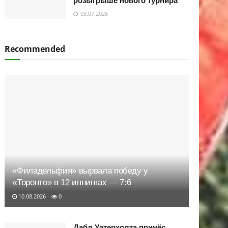
розыгрыше нового турнира
03.07.2026
Recommended
«Филадельфия» вырвала победу у
«Торонто» в 12 иннингах — 7:6
10.08.2026
0
Дабл Уэтерхолта принёс