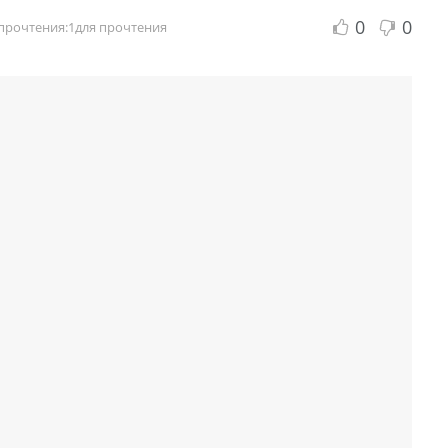
0
0
прочтения:1для прочтения