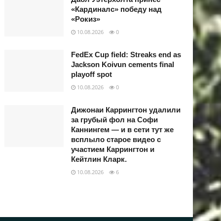
«Кардиналс» победу над
«Рокиз»
10.08.2026
0
FedEx Cup field: Streaks end as
Jackson Koivun cements final
playoff spot
10.08.2026
0
Дижонаи Каррингтон удалили
за грубый фол на Софи
Каннингем — и в сети тут же
всплыло старое видео с
участием Каррингтон и
Кейтлин Кларк.
10.08.2026
6