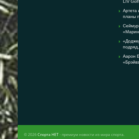
LIV Gol
Артета
планы 
Сеймур 
«Марин
«Додже
подряд,
Аарон Б
«Брэйв
© 2026
Спорта НЕТ
- премиум новости из мира спорта.