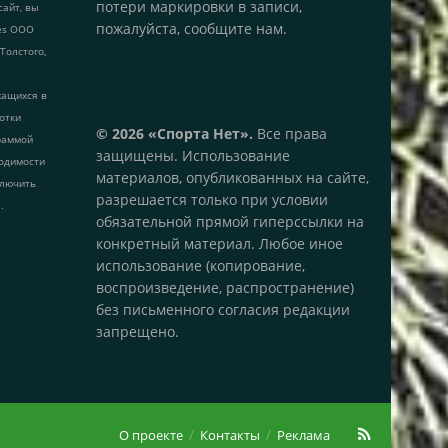
потери маркировки в записи,
сайт, вы
пожалуйста, сообщите нам.
ies ООО
 Толстого,
жащихся в
ботки
© 2026 «Спорта Нет».
Все права
раммой
защищены. Использование
одимости
материалов, опубликованных на сайте,
ключить
разрешается только при условии
.
обязательной прямой гиперссылки на
конкретный материал. Любое иное
использование (копирование,
воспроизведение, распространение)
без письменного согласия редакции
запрещено.
О проекте
Контакты
Реклама