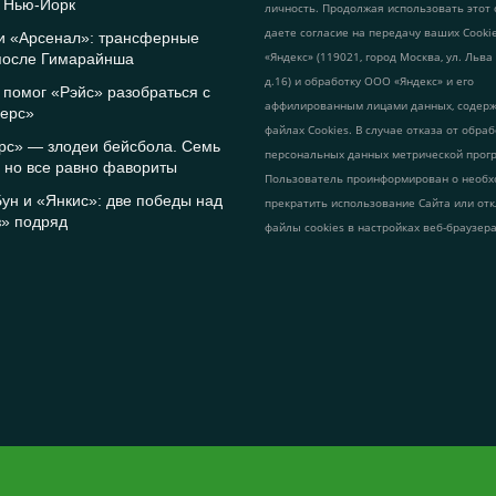
f Нью-Йорк
личность. Продолжая использовать этот 
даете согласие на передачу ваших Cook
 и «Арсенал»: трансферные
«Яндекс» (119021, город Москва, ул. Льва
после Гимарайнша
д.16) и обработку ООО «Яндекс» и его
помог «Рэйс» разобраться с
аффилированным лицами данных, содер
ерс»
файлах Cookies. В случае отказа от обра
рс» — злодеи бейсбола. Семь
персональных данных метрической прог
 но все равно фавориты
Пользователь проинформирован о необх
ун и «Янкис»: две победы над
прекратить использование Сайта или от
з» подряд
файлы cookies в настройках веб-браузера