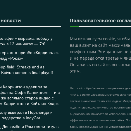
 новости
Пользовательское согл
ельфия» вырвала победу у
Мы используем cookie, чтобы
о» в 12 иннингах — 7:6
ваш визит на сайт максималь
комфортным. Эти данные не 
этерхолта принёс «Кардиналс»
и не передаются третьим лиц
над «Рокиз»
Оставаясь на сайте, вы согла
up field: Streaks end as
этим.
Koivun cements final playoff
 Каррингтон удалили за
Наш сайт обрабатывает полученные данн
 фол на Софи Каннингем — и в
числе, с использованием метрических пр
т же всплыло старое видео с
систем аналитики, таких как Яндекс.Метр
м Каррингтон и Кейтлин Кларк.
подсчитывающих количество посетителе
алу выиграл в Портленде и
оценивающих показатели использования
 лидерство в IndyCar
эффективность использования сайта. По
, Дешамбо и Рам взяли титулы
таким образом данные не устанавливаю