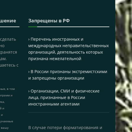
ашение
Запрещены в РФ
 сделать
› Перечень иностранных и
но
международных неправительственных
хранятся
организаций, деятельность которых
ам.
признана нежелательной
шаетесь с
› В России признаны экстремистскими
и запрещены организации
ые, в том
› Организации, СМИ и физические
ограмм и
лица, признанные в России
ика,
иностранными агентами
й и
 и
лучаемые
В случае потери форматирования и
т вашу