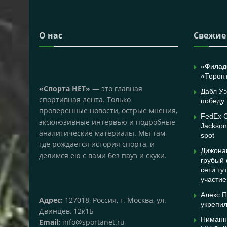
О нас
Свежие
«Филад
«Торонт
«Спорта НЕТ»
— это главная
Дабл У
спортивная лента. Только
победу 
проверенные новости, острые мнения,
FedEx C
эксклюзивные интервью и подробные
Jackson 
аналитические материалы. Мы там,
spot
где рождается история спорта, и
Дижонаи
делимся ею с вами без пауз и скуки.
грубый
сети ту
участие
Алекс П
Адрес:
127018, Россия, г. Москва, ул.
укрепил
Двинцев, 12к1Б
Ниманн
Email:
info@sportanet.ru