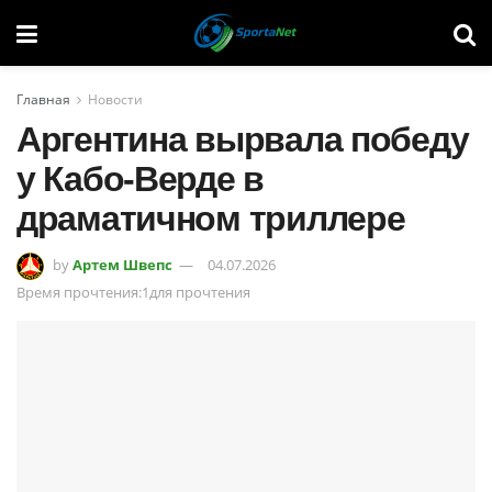
Главная
Новости
Аргентина вырвала победу
у Кабо-Верде в
драматичном триллере
by
Артем Швепс
04.07.2026
Время прочтения:1для прочтения