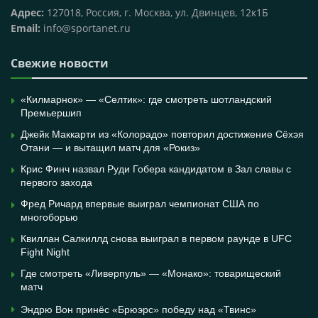
Адрес:
127018, Россия, г. Москва, ул. Двинцев, 12к1Б
Email:
info@sportanet.ru
Свежие новости
«Килмарнок» — «Селтик»: где смотреть шотландский
Премьершип
Джейк Маккарти из «Колорадо» повторил достижение Сёхэя
Отани — и вытащил матч для «Рокиз»
Крис Финч назвал Руди Гобера кандидатом в Зал славы с
первого захода
Фред Ричард впервые выиграл чемпионат США по
многоборью
Квиллан Салкиллд снова выиграл в первом раунде в UFC
Fight Night
Где смотреть «Ливерпуль» — «Монако»: товарищеский
матч
Эндрю Вон принёс «Брюэрс» победу над «Твинс»