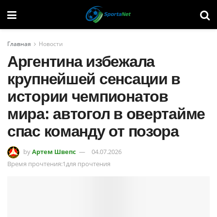
Главная
Новости
Аргентина избежала
крупнейшей сенсации в
истории чемпионатов
мира: автогол в овертайме
спас команду от позора
by
Артем Швепс
04.07.2026
Время прочтения:1для прочтения